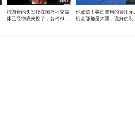
00:53
00:2
，
特朗普的头发梗在国外社交媒
你敢信！美国警局的警用无
体已经彻底失控了，各种AI视
机全部都是大疆，说好的制
极
频漫天飞，太搞笑了
的？（加州尔湾市警察开放
日，2026年8月4日举办）