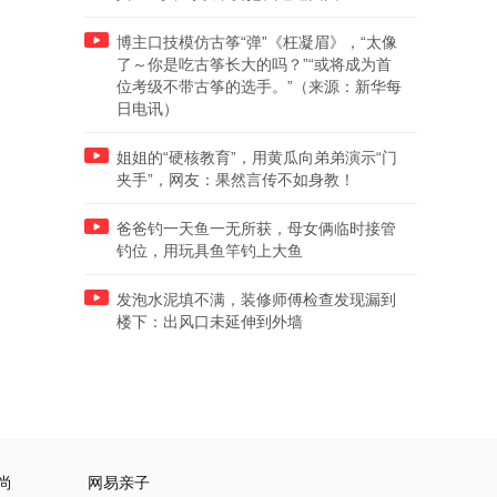
博主口技模仿古筝“弹”《枉凝眉》，“太像
了～你是吃古筝长大的吗？”“或将成为首
位考级不带古筝的选手。”（来源：新华每
日电讯）
姐姐的“硬核教育”，用黄瓜向弟弟演示“门
夹手”，网友：果然言传不如身教！
爸爸钓一天鱼一无所获，母女俩临时接管
钓位，用玩具鱼竿钓上大鱼
发泡水泥填不满，装修师傅检查发现漏到
楼下：出风口未延伸到外墙
尚
网易亲子