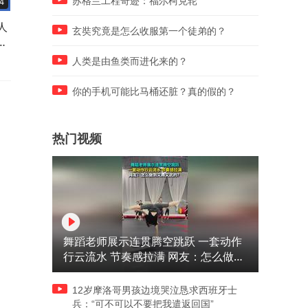
苏格兰工程奇迹：福尔柯克轮
4
00:56
00:19
人
马斯克要建一座未来城！
SpaceX星舰41号正在前往发
玄奘究竟是怎么收服第一个徒弟的？
裁
SpaceX发布Terafab Texas渲
射场进行测试，围观群众沿
染视频，这是一座超大规模半
拍照打卡
人类是由鱼类而进化来的？
导体晶圆厂
你的手机可能比马桶还脏？真的假的？
热门视频
舞蹈老师展示连贯腾空跳跃 一套动作
行云流水 节奏感拉满 网友：怎么做到
又舞又武的？
12岁摩洛哥男孩边境哭泣恳求西班牙士
兵：“可不可以不要把我遣返回国”