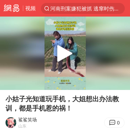
视频
河南刑案嫌犯被抓 逃窜时伤害多人
光影经济撬动暑期消费新蓝海
浙江上海等地有大雨或暴雨
新疆优化调整景区内自驾服务费
上四休三，但降薪1000元，你接受吗？
黄金牛市回来了吗
情侣平潭拍日出坠崖1死1伤
00:00
00:12
台当局重金为“台独”织“皇帝新衣”
Play
Ent
full
白海豚将正面袭击贯穿浙江
小姑子光知道玩手机，大姐想出办法教
训，都是手机惹的祸！
微信又有新功能，你可以“撤回”你的撤回了！
几元成本的AI广告导致千万市值蒸发
鲨鲨笑场
0
山东