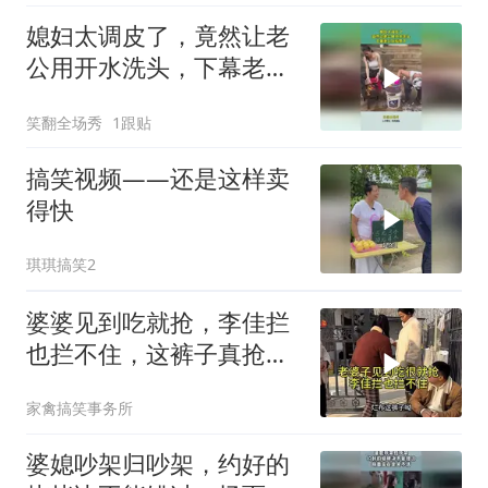
媳妇太调皮了，竟然让老
公用开水洗头，下幕老公
反应亮了
笑翻全场秀
1跟贴
搞笑视频——还是这样卖
得快
琪琪搞笑2
婆婆见到吃就抢，李佳拦
也拦不住，这裤子真抢
手！
家禽搞笑事务所
婆媳吵架归吵架，约好的