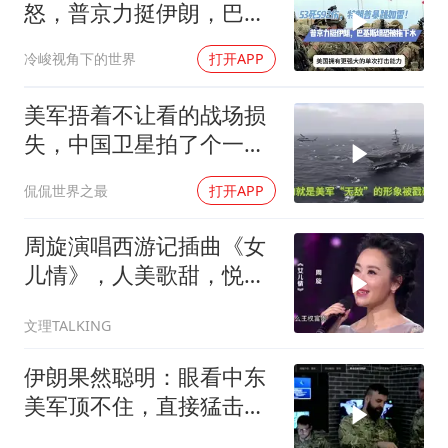
怒，普京力挺伊朗，巴恐
被牵连
冷峻视角下的世界
打开APP
美军捂着不让看的战场损
失，中国卫星拍了个一清
二楚
侃侃世界之最
打开APP
周旋演唱西游记插曲《女
儿情》，人美歌甜，悦耳
舒心！
文理TALKING
伊朗果然聪明：眼看中东
美军顶不住，直接猛击要
害，特朗普怂了