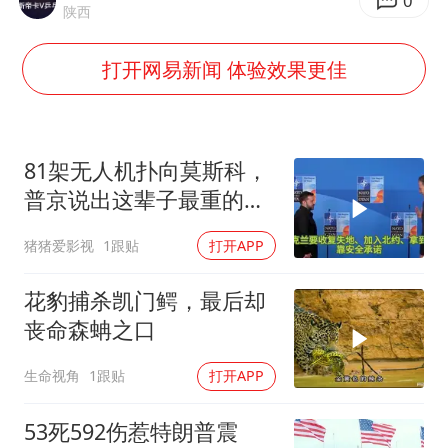
国防部：中国军队坚决反制任何闹海挑衅图谋
0
陕西
陈幸同晋级WTT横滨冠军赛8强
打开网易新闻 体验效果更佳
宇树科技中一签需缴款7.54万元
两名乘客在飞机上因调节座椅起冲突
女儿为争财产堵门阻挠父亲出殡
81架无人机扑向莫斯科，
今日立秋你咬秋了吗
普京说出这辈子最重的一
句话
夯实基础开新局
猪猪爱影视
1跟贴
打开APP
花豹捕杀凯门鳄，最后却
丧命森蚺之口
生命视角
1跟贴
打开APP
53死592伤惹特朗普震