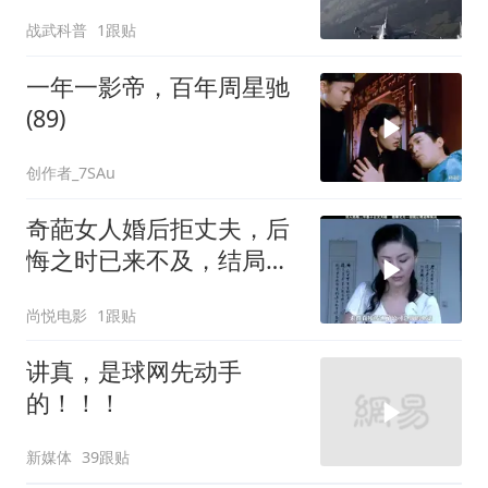
反倒打出了国运翻盘？
战武科普
1跟贴
一年一影帝，百年周星驰
(89)
创作者_7SAu
奇葩女人婚后拒丈夫，后
悔之时已来不及，结局令
人唏嘘不已
尚悦电影
1跟贴
讲真，是球网先动手
的！！！
新媒体
39跟贴