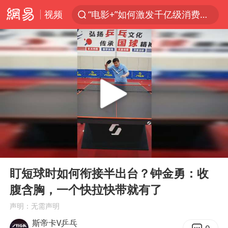
视频
“电影+”如何激发千亿级消费新活力？
日本试射“战斧”导弹，国防部回应
台风白海豚中心风力增强
向鹏0-3不敌张本智和
百花奖开幕式
四川宜宾高县4.9级地震致1死
广东雷州通报特教老师招聘违规事件
00:00
02:32
山东一元代青花杯离奇失踪
Play
Ent
full
“新疆阿勒泰八月能滑雪”不实
盯短球时如何衔接半出台？钟金勇：收
腹含胸，一个快拉快带就有了
刘国正说向鹏打得很窝囊
声明：无需声明
我国外贸延续良好增长态势
斯帝卡V乒乓