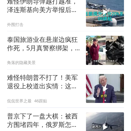
难怪伊朗导弹越打越准，
泽连斯基向美方举报后，
特朗普宣布不打了
外围打击
泰国旅游业在悬崖边疯狂
作死，5月真警察绑架，7
月假警察杀人
角落的隐藏美景
难怪特朗普不打了！美军
退役上校道出实情：这场
仗美国已经输了
侃侃世界之最
46跟贴
普京下了一盘大棋：被西
方围堵四年，俄罗斯怎么