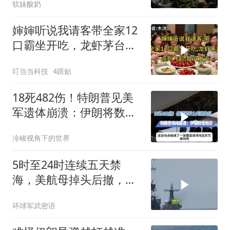
软妹酸奶
婶婶听说我请客带全家12
口霸坐开吃，龙虾茅台点
到飞起，我没发
叮当当科技
4跟贴
18死482伤！特朗普见美
军遗体崩溃：伊朗将数倍
偿还
冷峻视角下的世界
5时至24时连续五天禁
海，美航母掉头后撤，黄
岩岛大局已定
环球军武密语