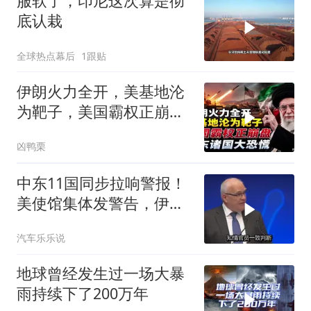
服软了，印尼这次算是彻
底认栽
全球热点幕后
1跟贴
伊朗火力全开，美基地沦
为靶子，美国霸权正崩
盘，中东诸国大恐慌
凶鸭栗
中东11国同步拉响警报！
美使馆集体发警告，伊朗
导弹刚袭美军基地
汽车乐乐说
地球曾经发生过一场大暴
雨持续下了200万年