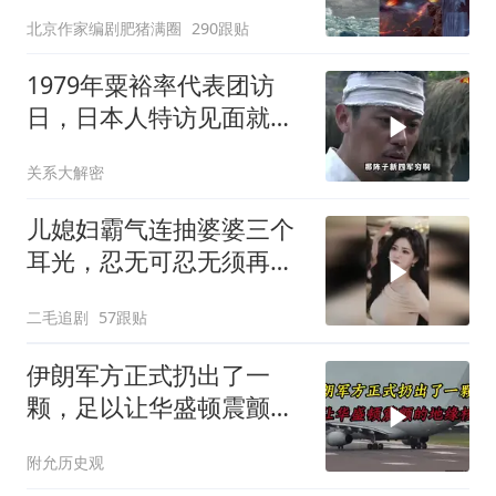
北京作家编剧肥猪满圈
290跟贴
1979年粟裕率代表团访
日，日本人特访见面就喊
首长好
关系大解密
儿媳妇霸气连抽婆婆三个
耳光，忍无可忍无须再
忍，太解气了！
二毛追剧
57跟贴
伊朗军方正式扔出了一
颗，足以让华盛顿震颤的
地缘核弹
附允历史观