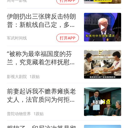
周哥一影视
打开APP
伊朗扔出三张牌反击特朗
普：新航线自己定，多国
保证不参战，海峡不回战
军武时间线
打开APP
前状态
“被称为最幸福国度的芬
兰，究竟藏着怎样抚慰人
心的烟火气
影视大剧院
1跟贴
前妻起诉我不赡养瘫痪老
丈人，法官质问为何拒不
履行赡养义务
普陀动物世界
1跟贴