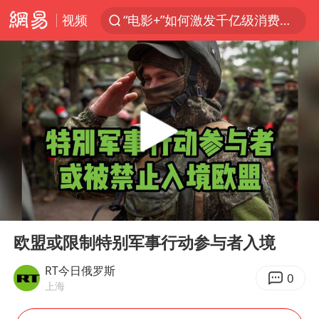
视频
“电影+”如何激发千亿级消费新活力？
沙特土耳其巴基斯坦签署共同防务协议
台风白海豚已进入24小时警戒线
全球首个长时储能一体化产业园量产
U17国足点球大战淘汰河床晋级决赛
四川宜宾市高县4.9级地震致1人死亡
上海：台风白海豚或将带来龙卷风
00:00
00:16
中巨芯：上半年归母净利润1405.77万元
Play
Ent
full
名创优品回应女子吐槽内裤质量差
欧盟或限制特别军事行动参与者入境
胜宏科技：股票交易异常波动
RT今日俄罗斯
0
上海
中国女篮70-67险胜尼日利亚女篮