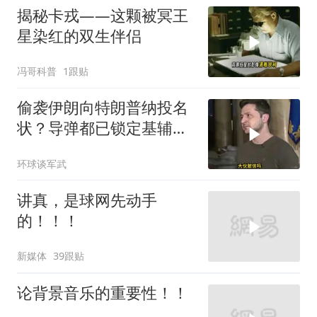
揭秘卡戎——这颗被冥王
星染红的双生伴侣
冯哥科普
1跟贴
偷袭伊朗向特朗普纳投名
状？导弹都已锁定基辅才
火速道歉，泽连斯基这场
环球谈军武
豪赌到底有多疯？
讲真，是球网先动手
的！！！
新媒体
39跟贴
论背景音乐的重要性！！