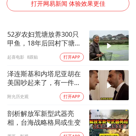
胡彦斌获《歌手2026》歌王
打开网易新闻 体验效果更佳
秋天的第一杯奶茶到底有多火
38岁演员求职万岁山NPC成功
52岁农妇荒塘放养300只
国防部：中国军队坚决反制任何闹海挑衅图谋
甲鱼，18年后回村下塘瞬
我国外贸延续良好增长态势
间傻眼
起喜电影
8跟贴
打开APP
东航：国内客票提前14天免费退改
夯实基础开新局
泽连斯基和内塔尼亚胡在
美国吵起来了，有一件事
让他俩都很愤怒
附允历史观
打开APP
剖析解放军新型武器亮
相，台海战略格局或生变