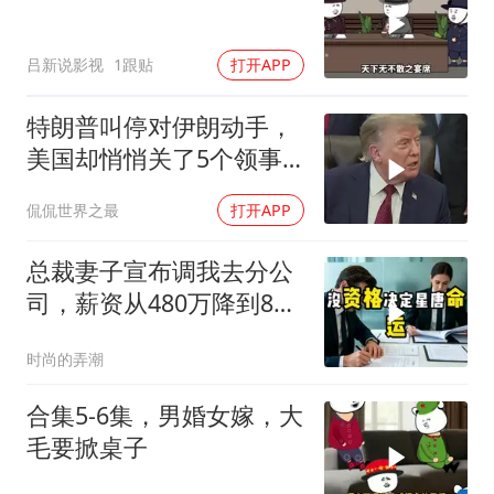
吕新说影视
1跟贴
打开APP
特朗普叫停对伊朗动手，
美国却悄悄关了5个领事
馆，这才是真问题
侃侃世界之最
打开APP
总裁妻子宣布调我去分公
司，薪资从480万降到8
万，我递交辞呈
时尚的弄潮
合集5-6集，男婚女嫁，大
毛要掀桌子