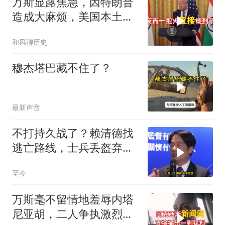
万斯显露焦急，因特朗普
造成大麻烦，美国本土有
受袭可能
和风聊历史
穆杰塔巴藏不住了？
最新声音
不打持久战了？赖清德找
逃亡路线，士兵丢盔弃
甲，解放军对其更名
至今
万斯毫不留情地羞辱内塔
尼亚胡，二人争执激烈，