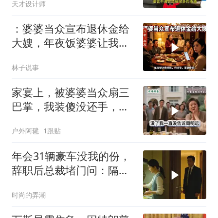
天才设计师
：婆婆当众宣布退休金给
大嫂，年夜饭婆婆让我结
账，我冷笑，婆婆傻眼
林子说事
家宴上，被婆婆当众扇三
巴掌，我装傻没还手，悄
悄卖别墅搬家，8天后丈
户外阿毽
1跟贴
夫全家10人被新户主请出
家门
年会31辆豪车没我的份，
辞职后总裁堵门问：隔壁
楼你买的？
时尚的弄潮