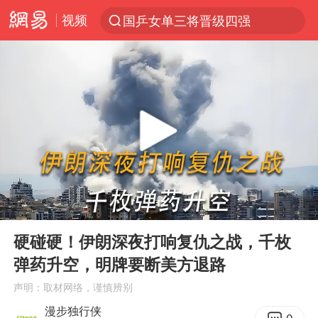
视频
国乒女单三将晋级四强
光影经济撬动暑期消费新蓝海
陈思诚零点晒照为佟丽娅庆生
马克·艾伦退出斯诺克中国公开赛
郑丽文：台湾从来没有“独立”过
新疆优化调整景区内自驾服务费
情侣平潭拍日出坠崖1死1伤
00:00
03:55
梁家辉：到内地拍戏不是北上是回归
Play
Ent
full
全民健身事业高质量发展
硬碰硬！伊朗深夜打响复仇之战，千枚
弹药升空，明牌要断美方退路
台当局重金为“台独”织“皇帝新衣”
声明：取材网络，谨慎辨别
几元成本的AI广告导致千万市值蒸发
漫步独行侠