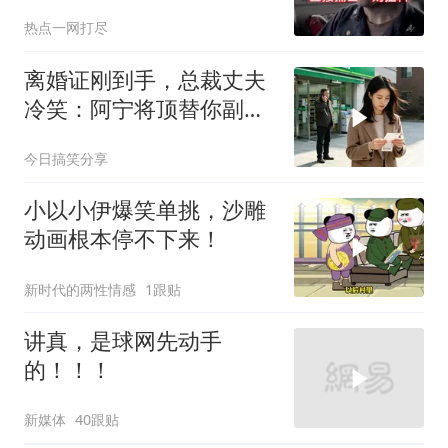
特朗普则毫无反应
热点一网打尽
离婚证刚到手，总裁丈夫
冷笑：阿宁将顶替你副总
之位，我应好
今日搞笑分享
小以小伊爆笑单挑，沙雕
动画根本停不下来！
新时代的两性情感
1跟贴
讲真，是球网先动手
的！！！
新媒体
40跟贴