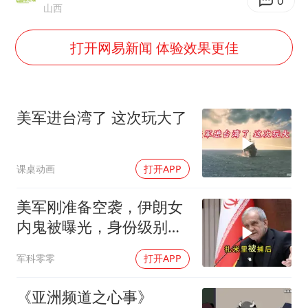
老挝国会主席赛宋蓬逝世
0
山西
茅台部分直营店飞天茅台提价
打开网易新闻 体验效果更佳
夏日经济乘“热”而上 消费市场向“新”而行
白海豚将正面袭击贯穿浙江
酒店回应车内过夜被收150元
美军进台湾了 这次玩大了
黄金牛市回来了吗
酒店花洒现排泄物住客索赔遭拒
课桌动画
打开APP
乐享全民健身 共筑健康中国
美军刚准备空袭，伊朗女
内鬼被曝光，身份级别很
意外
军科零零
打开APP
《亚洲频道之心事》