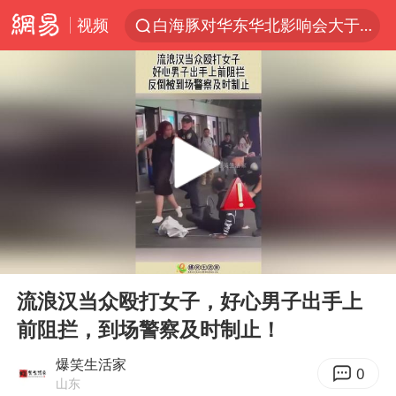
视频
白海豚对华东华北影响会大于巴威
王传君 《披荆斩棘》
BLG经理辟谣Bin离队
独闯南太行的失联女生最后轨迹已确认
于东来回应胖东来近25年老店年底关闭
哈马斯称坚持加沙停火协议路线图
香港刷新1884年以来最高气温纪录
00:00
00:12
上门女婿出轨女邻居多年被判重婚罪
Play
Ent
full
浙江近300条预警生效中 今夜大部暴雨
流浪汉当众殴打女子，好心男子出手上
前阻拦，到场警察及时制止！
央视新主播李秋莹母校发文祝贺
国足U17与阿森纳决赛取消 并列冠军
爆笑生活家
0
山东