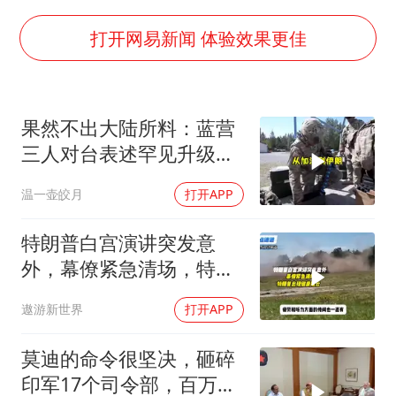
暑期研学游升温 在旅途中增长知识
以军士兵把枪口对准中国记者
打开网易新闻 体验效果更佳
曹颖儿子首次演长剧
“开学三件套”全线暴涨
果然不出大陆所料：蓝营
总书记点赞的非遗苗绣焕发新生机
三人对台表述罕见升级，
郑丽文这次赌对了
温一壶皎月
打开APP
特朗普白宫演讲突发意
外，幕僚紧急清场，特朗
普出现健康疑云！
遨游新世界
打开APP
莫迪的命令很坚决，砸碎
印军17个司令部，百万印