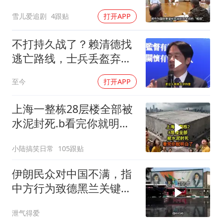
军知道要变天了
雪儿爱追剧
4跟贴
打开APP
不打持久战了？赖清德找
逃亡路线，士兵丢盔弃
甲，解放军对其更名
至今
打开APP
上海一整栋28层楼全部被
水泥封死.b看完你就明白
了..s
小陆搞笑日常
105跟贴
伊朗民众对中国不满，指
中方行为致德黑兰关键工
程受阻
泄气得爱