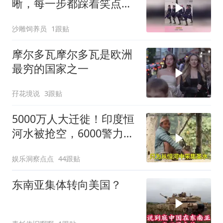
晰，每一步都踩着笑点，
脚不麻算我输！
沙雕饲养员
1跟贴
摩尔多瓦摩尔多瓦是欧洲
最穷的国家之一
孖花境说
3跟贴
5000万人大迁徙！印度恒
河水被抢空，6000警力全
员戒备！
娱乐洞察点点
44跟贴
东南亚集体转向美国？