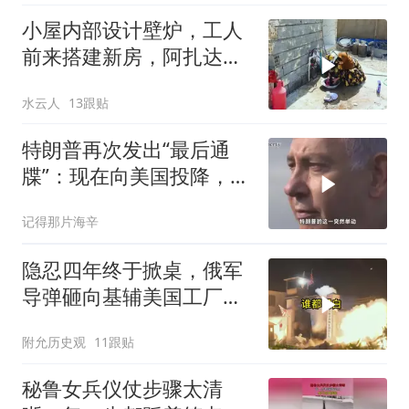
小屋内部设计壁炉，工人
前来搭建新房，阿扎达思
念卡迪尔
水云人
13跟贴
特朗普再次发出“最后通
牒”：现在向美国投降，是
伊朗最后的机会
记得那片海辛
隐忍四年终于掀桌，俄军
导弹砸向基辅美国工厂，
背后这步棋太狠了
附允历史观
11跟贴
秘鲁女兵仪仗步骤太清