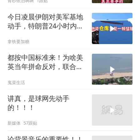
青杉依旧啊啊
1跟贴
今日凌晨伊朗对美军基地
动手，特朗普24小时内服
软
拿铁要加糖
都按中国标准来！为啥美
英当年拼命反对，联合国
反而全盘接受？
鬼菜生活
讲真，是球网先动手
的！！！
新媒体
57跟贴
论背景音乐的重要性！！