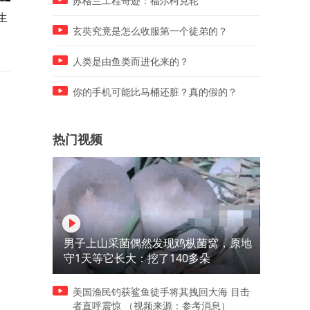
苏格兰工程奇迹：福尔柯克轮
生
女儿学校闯祸害孕8月老师流
五一女子出游偶遇老公拉木
产，父母不认错倒打一耙造谣
赚钱
玄奘究竟是怎么收服第一个徒弟的？
抹黑老师
人类是由鱼类而进化来的？
你的手机可能比马桶还脏？真的假的？
热门视频
男子上山采菌偶然发现鸡枞菌窝，原地
守1天等它长大：挖了140多朵
美国渔民钓获鲨鱼徒手将其拽回大海 目击
者直呼震惊 （视频来源：参考消息）