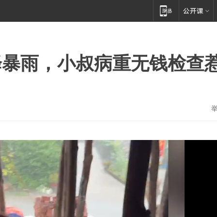
降暴雨，小叔病重无钱检查