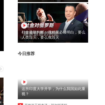
杜金最新判断：俄精英必须明白，要么
人类毁灭，要么俄毁灭
今日推荐
这所印度大学开学，为什么我国如此重
视？
4
06:45
04:43