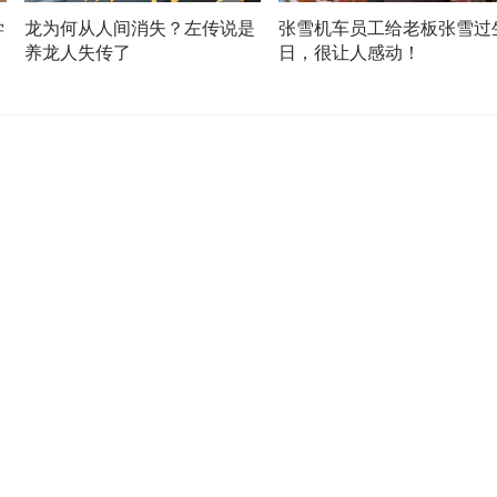
学
龙为何从人间消失？左传说是
张雪机车员工给老板张雪过
们
养龙人失传了
日，很让人感动！