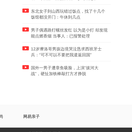
东北女子到山西玩错过饭点，找了十几个
饭馆都没开门：午休到几点
男子偶遇路灯螺丝发红 以为是小灯 却发现
能点燃香烟 当事人：已报警处理
12岁摩洛哥男孩边境哭泣恳求西班牙士
兵：“可不可以不要把我遣返回国”
国外一男子遭章鱼吸脸，上演“拔河大
战”，硬扯加铁棒敲打方才挣脱
尚
网易亲子