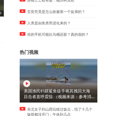
苏格兰工程奇迹：福尔柯克轮
玄奘究竟是怎么收服第一个徒弟的？
3
06:43
06:43
坟前存一物，子孙代代富
这治愈的瞬间，让所有的疲
人类是由鱼类而进化来的？
都烟消云散
你的手机可能比马桶还脏？真的假的？
热门视频
美国渔民钓获鲨鱼徒手将其拽回大海
目击者直呼震惊 （视频来源：参考消
息）
东北女子到山西玩错过饭点，找了十几个
饭馆都没开门：午休到几点