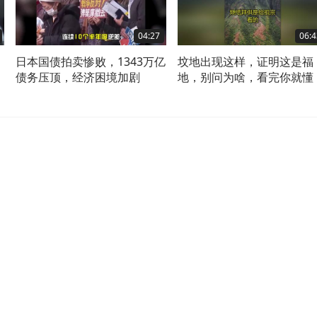
04:27
06:4
》
日本国债拍卖惨败，1343万亿
坟地出现这样，证明这是福
革
债务压顶，经济困境加剧
地，别问为啥，看完你就懂