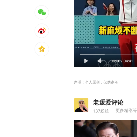
00:00
/
04:41
声明：个人原创，仅供参考
老瑗爱评论
更多精彩等
137粉丝