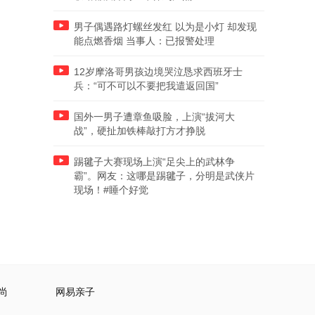
男子偶遇路灯螺丝发红 以为是小灯 却发现
能点燃香烟 当事人：已报警处理
12岁摩洛哥男孩边境哭泣恳求西班牙士
兵：“可不可以不要把我遣返回国”
国外一男子遭章鱼吸脸，上演“拔河大
战”，硬扯加铁棒敲打方才挣脱
踢毽子大赛现场上演“足尖上的武林争
霸”。网友：这哪是踢毽子，分明是武侠片
现场！#睡个好觉
尚
网易亲子