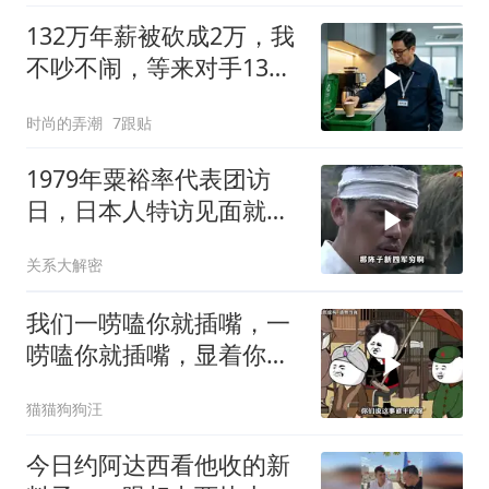
132万年薪被砍成2万，我
不吵不闹，等来对手13倍
年薪挖我
时尚的弄潮
7跟贴
1979年粟裕率代表团访
日，日本人特访见面就喊
首长好
关系大解密
我们一唠嗑你就插嘴，一
唠嗑你就插嘴，显着你
了？
猫猫狗狗汪
今日约阿达西看他收的新