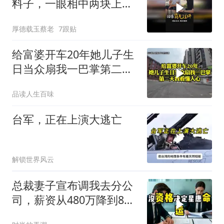
料子，一眼相中两块上乘
挂件！
厚德载玉蔡老
7跟贴
给富婆开车20年她儿子生
日当众扇我一巴掌第二天
我看懂人心
品读人生百味
台军，正在上演大逃亡
解锁世界风云
总裁妻子宣布调我去分公
司，薪资从480万降到8
万，我递交辞呈