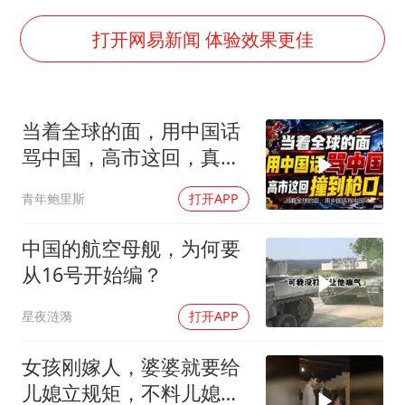
河南某医院2.33亿工程串标案细节披露
男子杀人后逃进深山21年活得像野人
打开网易新闻 体验效果更佳
立秋的仪式感
公司“上四休三”但要降薪1000元
当着全球的面，用中国话
A股收盘：三大指数均涨超1%
骂中国，高市这回，真是
朱雨玲晋级WTT横滨冠军赛女单八强
自己撞到了枪口上
青年鲍里斯
打开APP
如何把百年大党建设得更加坚强有力？
中国的航空母舰，为何要
从16号开始编？
星夜涟漪
打开APP
女孩刚嫁人，婆婆就要给
儿媳立规矩，不料儿媳不