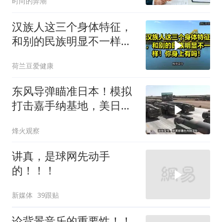
时尚的弄潮
汉族人这三个身体特征，
和别的民族明显不一样！
你身上有吗！
荷兰豆爱健康
东风导弹瞄准日本！模拟
打击嘉手纳基地，美日敢
动武就挨打？
烽火观察
讲真，是球网先动手
的！！！
新媒体
39跟贴
论背景音乐的重要性！！