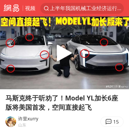
视频
上半年我国机械工业经济运行稳中有进
汪峰阻止14岁女儿买大牌
女子开一天一夜空调后二氧化碳中毒
王力宏演唱会黄牛带观众藏匿被查获
官方通报教师招聘笔试前13名被淘汰
泰国校园枪击案死亡人数升至7人
陕西省委书记赶赴柞水县杏坪镇
00:00
12:18
女孩摆摊卖菌子时收到北大通知书
Play
Ent
full
改名后的“青海拉面”店
马斯克终于听劝了！Model YL加长6座
版将美国首发，空间直接起飞
广岛核爆81周年央视播《奥本海默》
四川宜宾市高县发生4.9级地震
许里xurry
15
山东