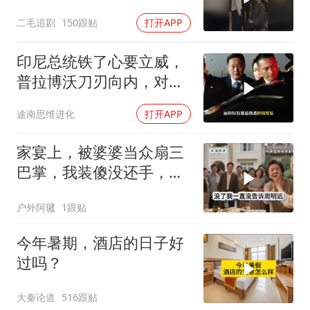
是好惹的！
二毛追剧
150跟贴
打开APP
印尼总统铁了心要立威，
普拉博沃刀刃向内，对准
“华人财阀”？
途南思维进化
打开APP
家宴上，被婆婆当众扇三
巴掌，我装傻没还手，悄
悄卖别墅搬家，8天后丈
户外阿毽
1跟贴
夫全家10人被新户主请出
家门
今年暑期，酒店的日子好
过吗？
大秦论道
516跟贴