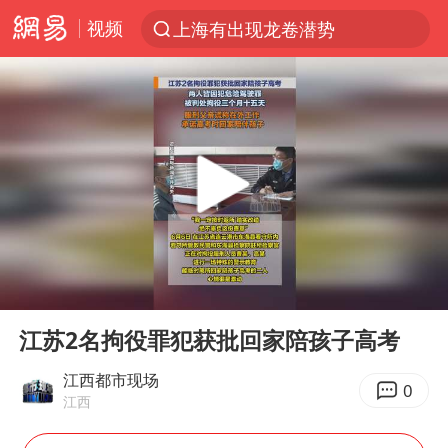
视频
上海有出现龙卷潜势
上半年我国经营主体结构持续优化
王传君 《披荆斩棘》
上海：5号线16号线浦江线全线停运
白海豚预计将在浙江苍南到三门一带登陆
今日15时起福州地铁高架区段停运
国足U17与阿森纳决赛取消 并列冠军
00:00
00:12
王艺迪2-4不敌张本美和止步4强
Play
Ent
full
上门女婿出轨女邻居多年被判重婚罪
江苏2名拘役罪犯获批回家陪孩子高考
2025年小学教师减少13.19万
江西都市现场
0
江西
王艺迪无缘横滨赛决赛