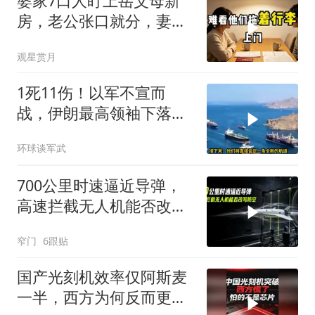
婆家7口人盯上岳父母新
房，老公张口就分，妻子
甩6个字全场僵住
观星赏月
1死11伤！以军不宣而
战，伊朗最高领袖下落不
明？特朗普发出通牒
环球谈军武
700公里时速逼近导弹，
高速拦截无人机能否改写
防空
窄门
6跟贴
国产光刻机效率仅阿斯麦
一半，西方为何反而更