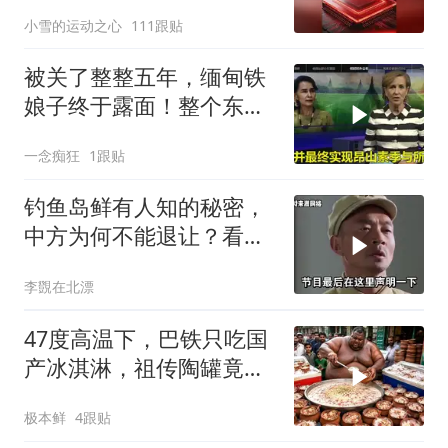
慌？
小雪的运动之心
111跟贴
被关了整整五年，缅甸铁
娘子终于露面！整个东南
亚都紧张了？
一念痴狂
1跟贴
钓鱼岛鲜有人知的秘密，
中方为何不能退让？看完
让国人自豪
李覴在北漂
47度高温下，巴铁只吃国
产冰淇淋，祖传陶罐竟还
能自动降温
极本鲜
4跟贴