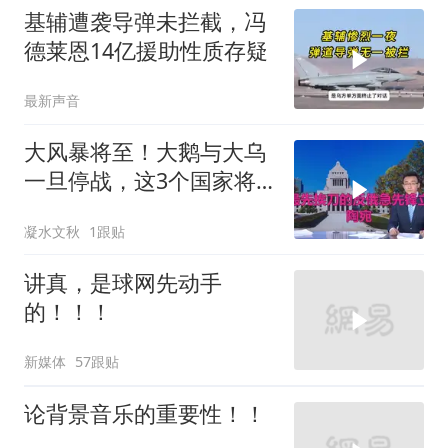
基辅遭袭导弹未拦截，冯
德莱恩14亿援助性质存疑
最新声音
大风暴将至！大鹅与大乌
一旦停战，这3个国家将
直接迎来灭国崩盘
凝水文秋
1跟贴
讲真，是球网先动手
的！！！
新媒体
57跟贴
论背景音乐的重要性！！