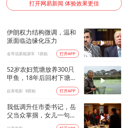
泰国：高度重视中国游客旅游体验
打开网易新闻 体验效果更佳
上海大部迎大暴雨
《龙餐馆》 冲奖
伊朗权力结构微调，温和
蒯曼挺进WTT横滨冠军赛女单四强
派面临边缘化压力
以军士兵把枪口对准中国记者
金哥说新能源车
1跟贴
打开APP
笔试第一被劝弃考涉事副校长被撤职
白海豚5次眼壁置换
52岁农妇荒塘放养300只
构建更高水平的全民健身公共服务体系
甲鱼，18年后回村下塘瞬
间傻眼
起喜电影
8跟贴
打开APP
我低调升任市委书记，岳
父当众掌掴，女儿一句话
全家惊呆