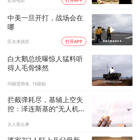
起喜电影
打开APP
中美一旦开打，战场会在
哪
匹夫来搞笑
打开APP
白大鹅总统曝惊人猛料听
得人毛骨悚然
玛丽莲萌兔
16跟贴
拦截弹耗尽，基辅上空失
控：泽连斯基的“无人机神
话”为何突然没人提了
古人那点事