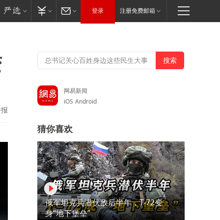
登录
注册免费邮箱
变
网易新闻
iOS
Android
举报
猜你喜欢
俄军坦克兵潜伏敌后半年，T-72变
身“地下堡垒”