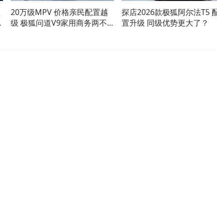
顶
20万级MPV 价格亲民配置越
探店2026款极狐阿尔法T5 
代
级 极狐问道V9家用商务两不
置升级 同级优势更大了？
误