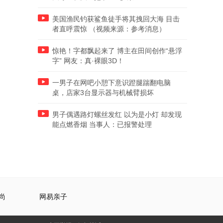
美国渔民钓获鲨鱼徒手将其拽回大海 目击
者直呼震惊 （视频来源：参考消息）
惊艳！字都飘起来了 博主在田间创作“悬浮
字” 网友：真·裸眼3D！
一男子在网吧小憩下意识蹬腿踹翻电脑
桌，店家3台显示器与机械臂损坏
男子偶遇路灯螺丝发红 以为是小灯 却发现
能点燃香烟 当事人：已报警处理
尚
网易亲子