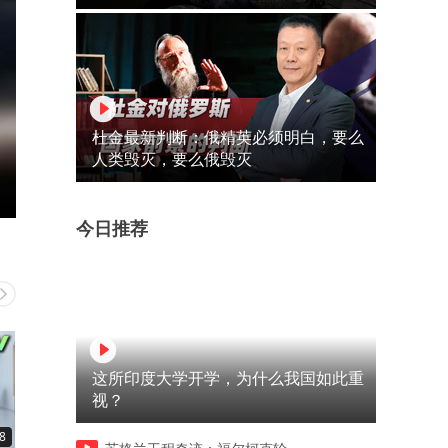
杜金最新判断：俄精英必须明白，要么
人类毁灭，要么俄毁灭
今日推荐
这所印度大学开学，为什么我国如此重
视？
8
04:46
04:28