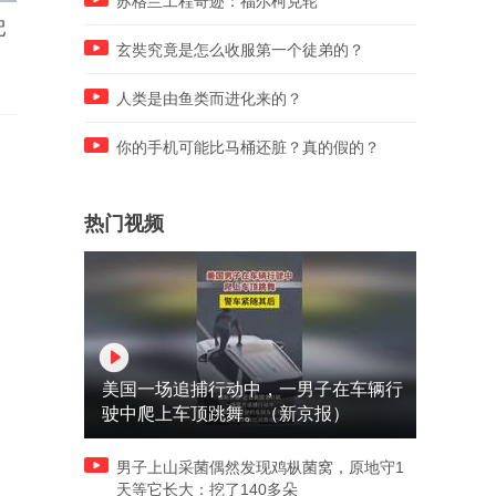
苏格兰工程奇迹：福尔柯克轮
配
探店日产轩逸 三代车型放一起
入门裸车不到20万起 空间续
差别有多大？
航皆在线 极狐阿尔法S6怎么
玄奘究竟是怎么收服第一个徒弟的？
选才有性价比？
人类是由鱼类而进化来的？
你的手机可能比马桶还脏？真的假的？
热门视频
美国一场追捕行动中，一男子在车辆行
驶中爬上车顶跳舞。（新京报）
男子上山采菌偶然发现鸡枞菌窝，原地守1
天等它长大：挖了140多朵