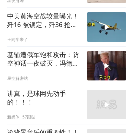
星夜涟漪
中美黄海空战较量曝光！
歼16 被锁定，歼36 抢先
首飞，川普梦碎
王同学来了
基辅遭俄军饱和攻击：防
空神话一夜破灭，冯德莱
恩怒了，欧洲的钱却救不
星空解密站
了急
讲真，是球网先动手
的！！！
新媒体
57跟贴
论背景音乐的重要性！！