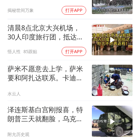
在撒谎？
揭秘世间万象
打开APP
清晨8点北京大兴机场，
30人印度旅行团，抵达，
坦言不愿再返程！
悟人性
85跟贴
打开APP
萨米不愿意去上学，萨米
要和阿扎达联系。卡迪尔
带阿扎达游玩
水云人
泽连斯基白宫刚报喜，特
朗普三天就翻脸，乌克兰
最想要的导弹没了
附允历史观