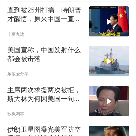
直到被25州打痛，特朗普
才醒悟，原来中国一直给
自己留了个余地
十夏九漓
美国宣称，中国发射什么
都会被击落
乐依爱分享
主席两次求援两次被拒，
斯大林为何因美国一句话
态度大转弯？
秋枫凋零
伊朗卫星图曝光美军防空