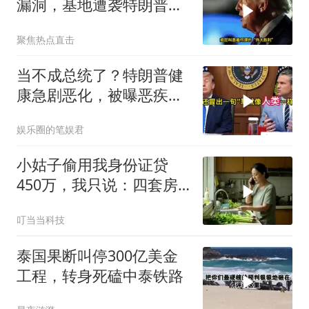
漏洞，基地遭袭特朗普求
停火
聚焦热点直击
当不成总统了？特朗普健
康急剧恶化，被曝恶疾缠
身，比拜登还严重
娱乐圈的笔娱君
小姑子偷用我身份证贷
450万，我只说：四套房
三辆车全款
叮当当科技
泰国果断叫停300亿美金
工程，转身死磕中泰铁路