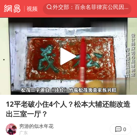
视频
7月份居民消费价格指数保持温和上涨
重大涉诈逃犯檀某落网
百花奖完整获奖名单公布
外交部：藏南地区是中国领土
哥伦比亚强震已致超20人死亡
独闯南太行失联女子遗体已找到
哥伦比亚发生7.5级地震
00:00
05:47
白海豚突然大拐弯 走出罕见路线
Play
Ent
full
12平老破小住4个人？松本大辅还能改造
台湾不是国家不存在“国格”
出三室一厅？
男子攒206小时加班调休被拒获赔1.6万
穷游的似水年花
高铁双人座被免票儿童挤成3人座
0
广东