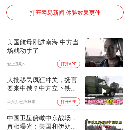
公安部通报：抓获犯罪嫌疑人8200余名
打开网易新闻 体验效果更佳
中方：奉劝美方解除对古巴制裁封锁
“老戏骨”秦焰去世
伊朗最高领袖将任命数名高级指挥官
美国航母刚进南海.中方当
警惕！我国境内发现多起“Sorry”勒索病毒攻击事件
场就动手了
广岛长崎的昨天未必不会是日本的明天
爱上孤独s
打开APP
真理之光，何以能照亮复兴之路？
大批移民疯狂冲关，扬言
要来中俄？中方立下铁
规：三条红线别碰
举头月已燕归来
打开APP
中国卫星俯瞰中东战场，
真相曝光：美国和伊朗都