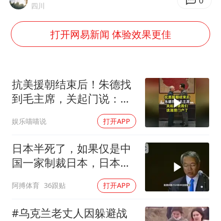
哪吒汽车南宁工厂设备降价20%拍卖
0
四川
五粮液渠道价一箱上涨近百元
打开网易新闻 体验效果更佳
法国下周开始禁止未经同意的电话营销
泰国一女公务员妆容引争议 本人回应
80后女柜员逆袭成4200亿银行副行长
抗美援朝结束后！朱德找
女子利用漏洞0元薅走3000多件家电
到毛主席，关起门说：我
们该清理门户了
24小时不关空调 电费会更低吗
娱乐喵喵说
打开APP
奋进开新局 实干挑大梁
日本半死了，如果仅是中
国一家制裁日本，日本可
能还剩一口气
阿搏体育
36跟贴
打开APP
#乌克兰老丈人因躲避战