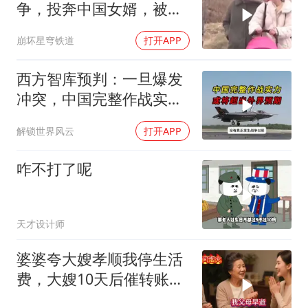
争，投奔中国女婿，被眼
前城市繁荣震惊
崩坏星穹铁道
打开APP
西方智库预判：一旦爆发
冲突，中国完整作战实力
或将超出外界预期
解锁世界风云
打开APP
咋不打了呢
天才设计师
婆婆夸大嫂孝顺我停生活
费，大嫂10天后催转账，
一句话全家愣住