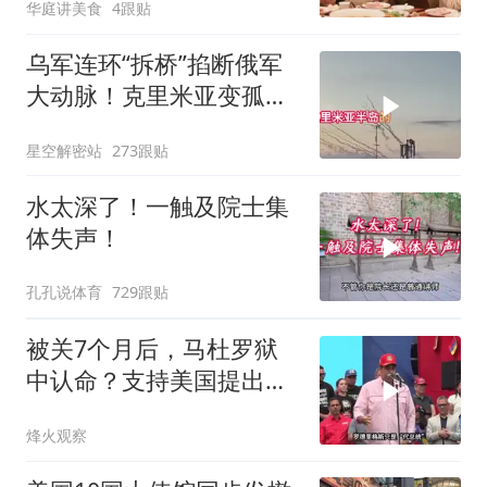
华庭讲美食
4跟贴
乌军连环“拆桥”掐断俄军
大动脉！克里米亚变孤
岛，黑海舰队被迫“搬
星空解密站
273跟贴
家”？
水太深了！一触及院士集
体失声！
孔孔说体育
729跟贴
被关7个月后，马杜罗狱
中认命？支持美国提出的
主张，委风向已变
烽火观察