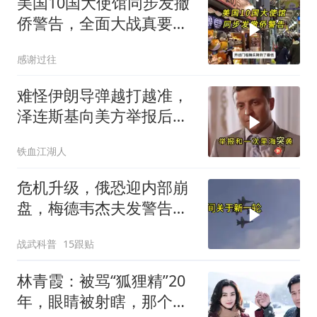
美国10国大使馆同步发撤
侨警告，全面大战真要来
了？
感谢过往
难怪伊朗导弹越打越准，
泽连斯基向美方举报后，
特朗普宣布不打了
铁血江湖人
危机升级，俄恐迎内部崩
盘，梅德韦杰夫发警告，
克宫钱袋子见底
战武科普
15跟贴
林青霞：被骂“狐狸精”20
年，眼睛被射瞎，那个男