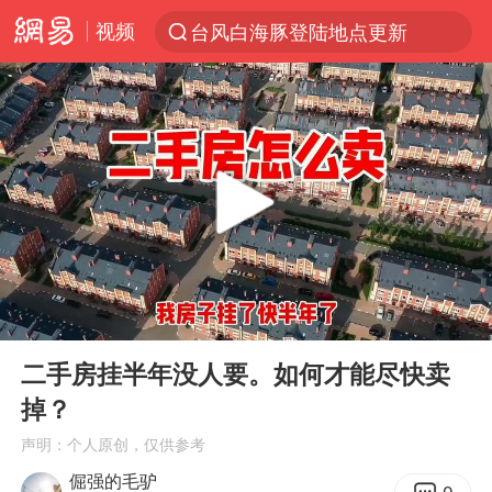
视频
台风白海豚登陆地点更新
以“新”破局 首发经济点亮城市消费活力
台风白海豚进入48小时警戒线
中方回应是否在太平洋海底开采稀土
台风白海豚影响中国已成定局
佛得角门将亮相智利俱乐部主场
看守所辅警收受10万获刑1年
00:00
00:49
多地要求领导干部带头休假
Play
Ent
full
U17国足1分钟轰2球
二手房挂半年没人要。如何才能尽快卖
掉？
宇树科技发行价格150.80元/股
声明：个人原创，仅供参考
今年已有4位周星驰电影配角去世
倔强的毛驴