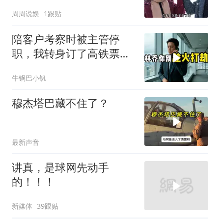
人只问了一句“谁来出机票
周周说娱
1跟贴
钱？”
陪客户考察时被主管停
职，我转身订了高铁票。
2小时后总监急疯了：12
牛锅巴小钒
亿合同没你根本签不了
穆杰塔巴藏不住了？
最新声音
讲真，是球网先动手
的！！！
新媒体
39跟贴