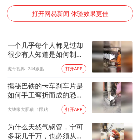
白海豚将正面袭击贯穿浙江
浙江台州《告全体市民书》
打开网易新闻 体验效果更佳
“不怕六爷挂得多 就怕六爷挂一颗”
酒店回应车内过夜被收150元
一个几乎每个人都见过却
几元成本的AI广告导致千万市值蒸发
很少有人知道是如何制造
36岁男演员成景区NPC后人气爆棚
出来的东西
虎哥视界
244跟贴
打开APP
梁家辉：到内地拍戏不是北上是回归
人民的健康、体质、幸福一脉相承
揭秘巴铁的卡车刹车片是
如何手工弯折而成的恐怖
技术！
大钱家大肥猫
1跟贴
打开APP
为什么天然气钢管，宁可
多花几千万，也必须从里