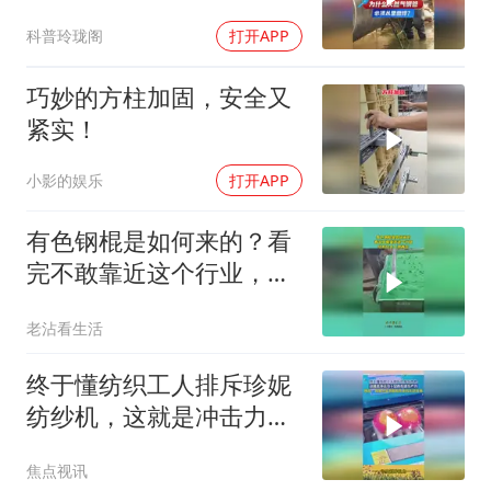
面焊？
科普玲珑阁
打开APP
巧妙的方柱加固，安全又
紧实！
小影的娱乐
打开APP
有色钢棍是如何来的？看
完不敢靠近这个行业，结
局只会人财两空
老沾看生活
终于懂纺织工人排斥珍妮
纺纱机，这就是冲击力十
足的先进生产力！
焦点视讯