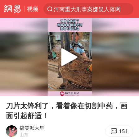
视频
河南重大刑事案嫌疑人落网
光影经济撬动暑期消费新蓝海
浙江上海等地有大雨或暴雨
西湖突现狂风暴雨 游客瞬间被浇透
金饰克价一夜涨回1300元
隔20米开高仿奶茶店被判赔35万元
新疆景区自驾服务费改为按车收费
00:00
00:10
多家A股公司收到美国关税退款
Play
Ent
full
视频丨中国东方电气集团原党组副书记、董事宋致远被查
刀片太锋利了，看着像在切割中药，画
面引起舒适！
直击东北超：哈尔滨vs通辽
香港宏福苑火灾或由烟头引起
搞笑派大星
151
山东