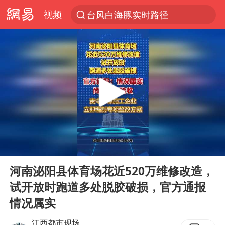
视频
台风白海豚实时路径
“电影+”如何激发千亿级消费新活力？
秘鲁和墨西哥宣布恢复外交关系
沙特土耳其巴基斯坦签署共同防务协议
中医教你一招提升气血
胡彦斌韩磊 谁帮谁
全球首个长时储能一体化产业园量产
00:00
00:06
老中医：立秋后养心是关键
Play
Ent
full
四川宜宾市高县4.9级地震致1人死亡
河南泌阳县体育场花近520万维修改造，
试开放时跑道多处脱胶破损，官方通报
胜宏科技：股票交易异常波动
情况属实
百花奖开幕式
江西都市现场