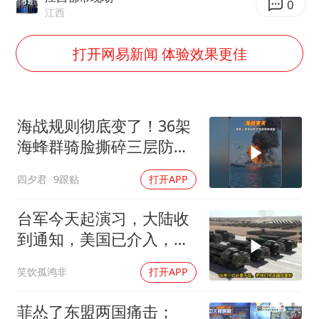
中巨芯：上半年归母净利润1405.77万元
0
江西
U17国足点球大战淘汰河床晋级决赛
打开网易新闻 体验效果更佳
日本试射“战斧”导弹，国防部回应
胡彦斌获《歌手2026》歌王
名创优品回应女子吐槽内裤质量差
海战规则彻底变了！36架
秋天的第一杯奶茶到底有多火
海蜂群骑脸撕碎三层防空
38岁演员求职万岁山NPC成功
体系
四夕君
9跟贴
打开APP
夯实基础开新局
台军今天起演习，大陆收
到通知，美国已介入，日
本涉台表述也变了
笑饮孤鸿非
打开APP
菲怂了东盟两国痛击；