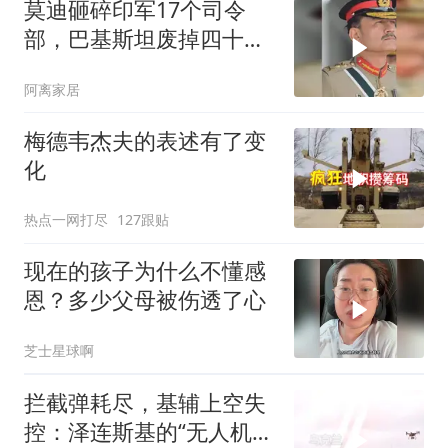
莫迪砸碎印军17个司令
部，巴基斯坦废掉四十年
旧制，南亚两个死敌同时
阿离家居
变天
梅德韦杰夫的表述有了变
化
热点一网打尽
127跟贴
现在的孩子为什么不懂感
恩？多少父母被伤透了心
芝士星球啊
拦截弹耗尽，基辅上空失
控：泽连斯基的“无人机神