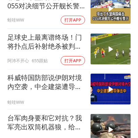
055对决细节公开舰长警
示｜帅化民.孙大千.谢寒
蛙哇WW
打开APP
冰｜辣晚报20260805
足球史上最离谱终场！门
将扑点后补射绝杀被判无
效
阿沛不开心
655跟贴
打开APP
科威特国防部说伊朗对境
內空袭，中企建築遭导弹
击中｜介文汲.谢寒冰.张
蛙哇WW
延廷｜辣晚报20260806
台军肉身要和它对抗？我
军亮出双筒机器狼，给登
陆步兵扫清通道