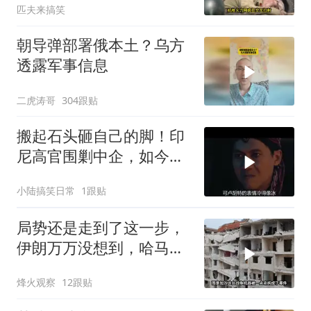
匹夫来搞笑
朝导弹部署俄本土？乌方
透露军事信息
二虎涛哥
304跟贴
搬起石头砸自己的脚！印
尼高官围剿中企，如今烂
摊子没人收
小陆搞笑日常
1跟贴
局势还是走到了这一步，
伊朗万万没想到，哈马斯
居然跪在了黎明前
烽火观察
12跟贴