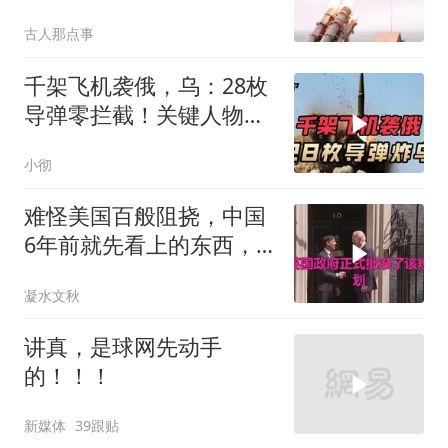
话”为何突然没人提了
古人那点事
千架飞机袭俄，乌：28枚
导弹零拦截！关键人物被
杀，普京2动作
小彻
难怪美国百般阻挠，中国
6年前就先看上的东西，
特朗普想要截胡？
凝水文秋
讲真，是球网先动手
的！！！
新媒体
39跟贴