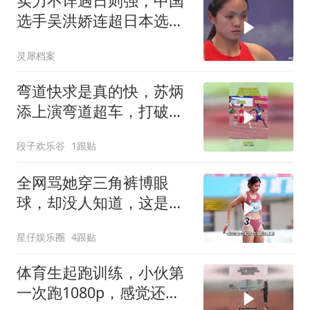
实力不详遇日则强，中国
选手吴洪娇连超日本选
手，上演绝地逆转
灵犀档案
弯道快求是真的快，苏炳
添上演弯道超车，打破黑
种人短跑的天下
段子欢乐谷
1跟贴
全网骂她穿三角裤博眼
球，却没人知道，这是她
拼赢 0.01 秒的武器
星仔娱乐圈
4跟贴
体育生起跑训练，小伙第
一次跑1080p，感觉还不