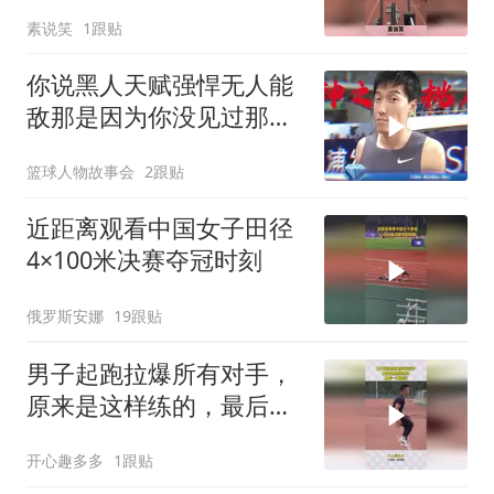
错！
素说笑
1跟贴
你说黑人天赋强悍无人能
敌那是因为你没见过那个
年代的神！
篮球人物故事会
2跟贴
近距离观看中国女子田径
4×100米决赛夺冠时刻
俄罗斯安娜
19跟贴
男子起跑拉爆所有对手，
原来是这样练的，最后一
幕震惊
开心趣多多
1跟贴