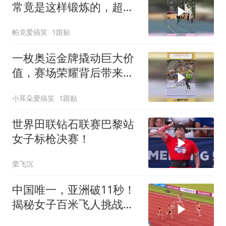
常竟是这样锻炼的，超高
速牵引短跑训练！
帕克爱搞笑
1跟贴
一枚奥运金牌撬动巨大价
值，赛场荣耀背后带来
270 亿效益
小耳朵爱搞笑
1跟贴
世界田联钻石联赛巴黎站
女子标枪决赛！
栗飞沉
中国唯一，亚洲破11秒！
揭秘女子百米飞人挑战之
路