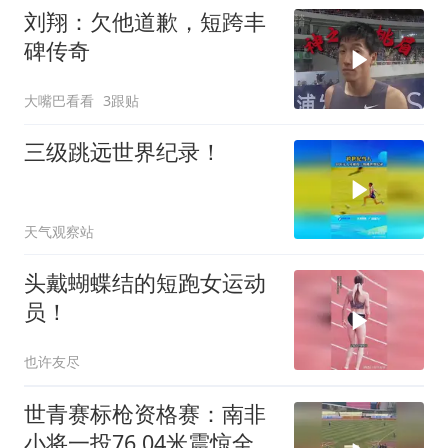
刘翔：欠他道歉，短跨丰
碑传奇
大嘴巴看看
3跟贴
三级跳远世界纪录！
天气观察站
头戴蝴蝶结的短跑女运动
员！
也许友尽
世青赛标枪资格赛：南非
小将一投76.04米震惊全