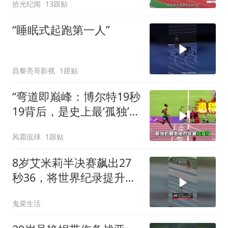
拾光纪闻
13跟贴
“睡眠式起跑第一人”
昌黎亮哥影视
1跟贴
“弯道即巅峰：博尔特19秒
19背后，是史上最‘孤独’的
冲刺”
风霜侃球
1跟贴
8岁艾米莉半决赛飙出27
秒36，将世界纪录提升
0.52秒！
鬼菜生活