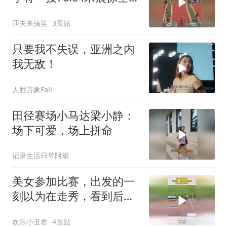
场，强势晋级
匹夫来搞笑
3跟贴
只要我不失误，亚洲之内
我无敌！
人胜万象Fall
田径赛场小马达梁小静：
场下可爱，场上拼命
记录生活日常阿蜴
美女参加比赛，出发的一
刻以为在走秀，看到后面
草率了
欢乐小丑君
4跟贴