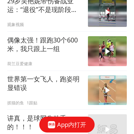
29岁吴艳妮带伤备战亚
运：“退役”不是现阶段考
虑的问题，我的运动生涯
观象视频
还早着，目标是进入奥运
会前八和突破亚洲纪录
偶像太强！跟跑30个600
米，我只跟上一组
荷兰豆爱健康
世界第一女飞人，跑姿明
显错误
抓猫的鱼
1跟贴
讲真，是球网先动手
App内打开
的！！！