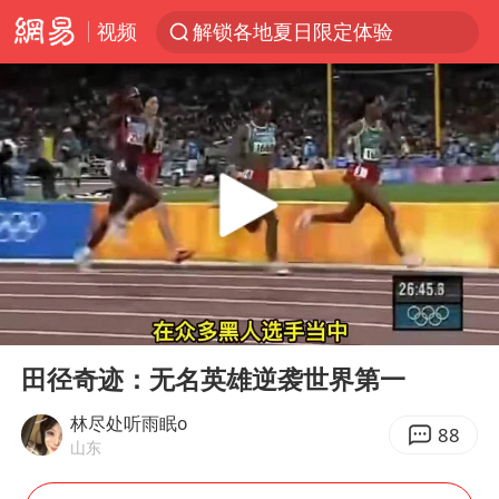
视频
解锁各地夏日限定体验
台风白海豚闭眼意味着什么
峰哥实名举报汪海林偷税漏税
浙江温州发布台风橙色预警信号
男童模仿奥特曼从高处跳下致骨折
富婆带资进组给自己硬加60多场吻戏
金饰克价一夜涨回1300元
00:00
03:54
名创优品一次性内裤 颜面尽失
Play
Ent
full
白海豚将正面袭击贯穿浙江
田径奇迹：无名英雄逆袭世界第一
视频丨中国东方电气集团原党组副书记、董事宋致远被查
林尽处听雨眠o
88
山东
梁家辉：到内地拍戏不是北上是回归