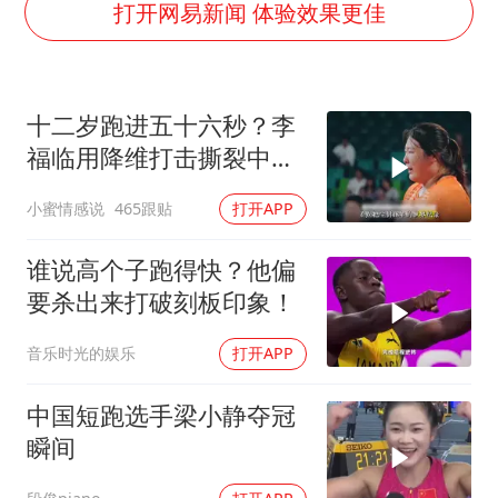
牛津大学一纸声明甩不了锅
打开网易新闻 体验效果更佳
包文婧：二胎很难一碗水端平
香港宏福苑火灾或由烟头引起
十二岁跑进五十六秒？李
女主硬加吻戏短剧已下架
福临用降维打击撕裂中国
浙江台州《告全体市民书》
田径！
小蜜情感说
465跟贴
打开APP
《给阿嬷的情书》售后来了
人民的健康、体质、幸福一脉相承
谁说高个子跑得快？他偏
要杀出来打破刻板印象！
音乐时光的娱乐
打开APP
中国短跑选手梁小静夺冠
瞬间