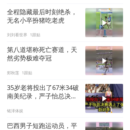
全程隐藏最后时刻绝杀，
无名小卒扮猪吃老虎
刘刘看世界
1跟贴
第八道堪称死亡赛道，天
然劣势极难夺冠
郏秋莲
1跟贴
35岁老将投出了67米34破
南美纪录，严子怡总决赛
遇上了强劲
铭泽体娱
巴西男子短跑运动员，平