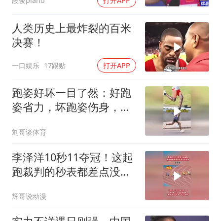
段俊piano
打开APP
人类历史上最炸裂的百米
决赛！
一口娱乐
17跟贴
打开APP
跑姿好坏一目了然：好跑
姿省力，坏跑姿伤身，你
属于哪种？
刘哥谈体育
李泽洋10秒11夺冠！这起
跑裁判的秒表都差点没反
应过来
辉哥说动漫