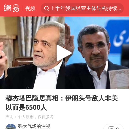
视频
上半年我国经营主体结构持续优化
王传君 《披荆斩棘》
上海：5号线16号线浦江线全线停运
白海豚预计将在浙江苍南到三门一带登陆
今日15时起福州地铁高架区段停运
国足U17与阿森纳决赛取消 并列冠军
王艺迪2-4不敌张本美和止步4强
00:00
06:28
上门女婿出轨女邻居多年被判重婚罪
Play
Ent
full
2025年小学教师减少13.19万
穆杰塔巴隐居真相：伊朗头号敌人非美
以而是6500人
王艺迪无缘横滨赛决赛
声明：个人原创，仅供参考
泰国：高度重视中国游客旅游体验
强大气场的注视