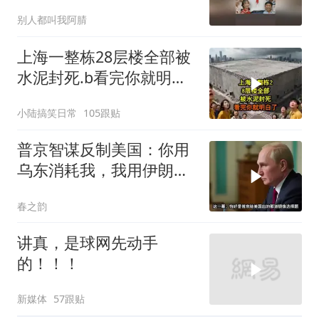
法对付它？
别人都叫我阿腈
上海一整栋28层楼全部被
水泥封死.b看完你就明白
了..s
小陆搞笑日常
105跟贴
普京智谋反制美国：你用
乌东消耗我，我用伊朗消
耗你
春之韵
讲真，是球网先动手
的！！！
新媒体
57跟贴