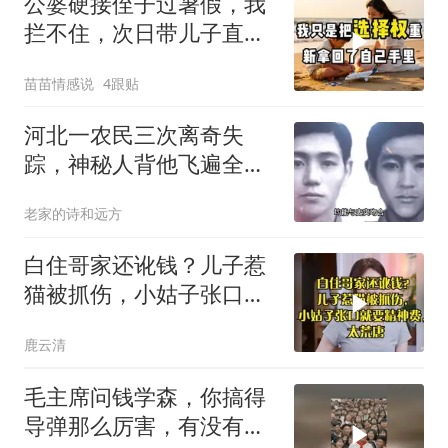
公婆硬接侄子过暑假，我
拦不住，次日带儿子直飞
普吉岛，婆婆傻眼
苗苗情感说
4跟贴
河北一农民三次离奇失
踪，神秘人背他飞遍全中
国，幕后真相是什么
老家的诗和远方
白住哥家还讹钱？儿子惹
猫被抓伤，小姑子张口就
要精神费，太荒唐
鹿云清
毛主席问钱学森，你搞得
导弹那么厉害，有没有办