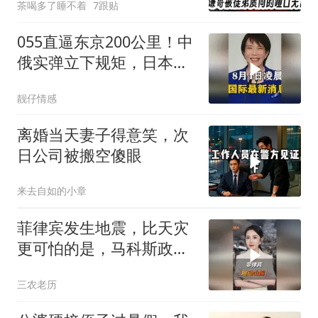
茶喝多了睡不着
7跟贴
055直逼东京200公里！中
俄实弹立下规矩，日本除
了拍照根本不敢动
靓仔情感
离婚当天妻子得意笑，次
日公司被搬空傻眼
来去自如的小章
菲律宾发生地震，比天灾
更可怕的是，马科斯政府
无底线挑衅中国
三农老历