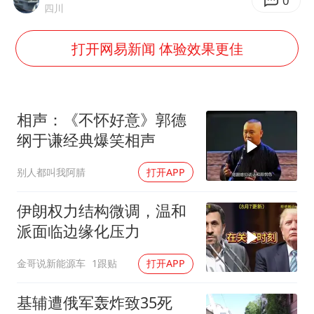
上海大部迎大暴雨
0
四川
《龙餐馆》 冲奖
打开网易新闻 体验效果更佳
蒯曼挺进WTT横滨冠军赛女单四强
以军士兵把枪口对准中国记者
笔试第一被劝弃考涉事副校长被撤职
相声：《不怀好意》郭德
白海豚5次眼壁置换
纲于谦经典爆笑相声
构建更高水平的全民健身公共服务体系
别人都叫我阿腈
打开APP
伊朗权力结构微调，温和
派面临边缘化压力
金哥说新能源车
1跟贴
打开APP
基辅遭俄军轰炸致35死