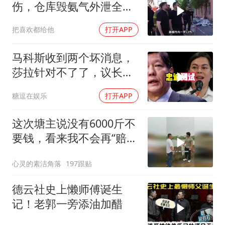
伤，仓库毁氨气外泄全城
警报
把喜欢都给他
打开APP
马科斯收到两个坏消息，
莎拉针对不了了，议长反
水，防长被硬刚！
糖逗在娱乐
打开APP
这次塘主说没有6000斤不
要钱，看来我不会再“赔
光”了呀
心灵的素洁角落
197跟贴
德云社史上懒师傅诞生
记！老郭一旁添油加醋