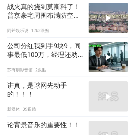
战火真的烧到莫斯科了！
普京豪宅周围布满防空
塔，大战一触即发2
阿芒娱乐说
1262跟贴
公司分红我到手9块9，同
事最低100万，经理还劝
我续签，我笑了：不签了
苏有朋影音馆
2跟贴
讲真，是球网先动手
的！！！
新媒体
39跟贴
论背景音乐的重要性！！