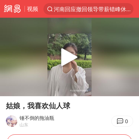
视频
河南回应撤回领导带薪错峰休假通知
上半年我国机械工业经济运行稳中有进
我国货物贸易进出口超30万亿元
泰国枪击案凶手先杀祖父母后行凶
台风“白海豚”体型变大！环流面积接近13个浙江那么大
东航新规：提前14天可免费退改签
泰国校园枪击案死亡人数升至7人
00:00
00:11
女子开一天一夜空调后二氧化碳中毒
Play
Ent
full
汪峰阻止14岁女儿买大牌
姑娘，我喜欢仙人球
河南某医院2.33亿工程串标案细节披露
锤不倒的拖油瓶
0
山东
李云泽严重违纪违法