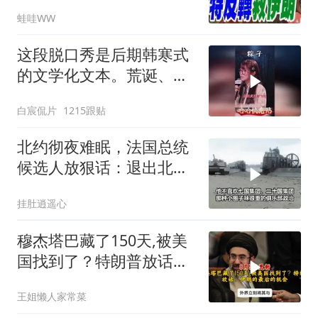
出重拳｜帅化民.孙大千.
蛙哇WW
谢寒冰｜辣晚报20260805
这段脱口秀是后期韩寒式
的文学化文本。荒诞、激
愤又温暖
白宸侃片
1215跟贴
北约彻夜难眠，法国总统
候选人放狠话：退出北
约，和中国合作
挂肚逍遥心
穆杰塔巴藏了150天,被美
国找到了？特朗普放话：
伊朗的最后的机会
王姐懒人家常菜