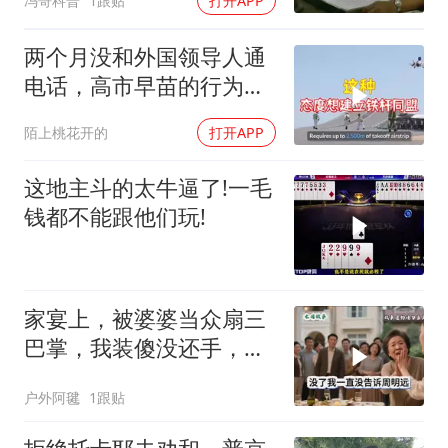
冯哥科普
1跟贴
打开APP
两个月没和外国领导人通
电话，高市早苗的行为让
日本媒体不解
陌上桃花开的
打开APP
这地主斗的太牛逼了!一毛
钱都不能跟他们玩!
家宴上，被婆婆当众扇三
巴掌，我装傻没还手，悄
悄卖别墅搬家，8天后丈
户外阿毽
1跟贴
夫全家10人被新户主请出
家门