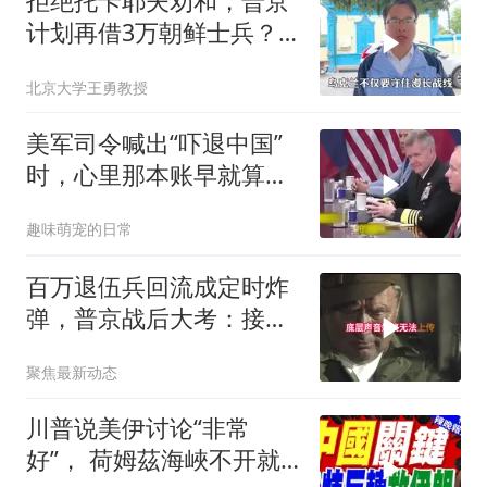
拒绝托卡耶夫劝和，普京
计划再借3万朝鲜士兵？
泽连斯基处境不妙
北京大学王勇教授
美军司令喊出“吓退中国”
时，心里那本账早就算清
楚了
趣味萌宠的日常
百万退伍兵回流成定时炸
弹，普京战后大考：接不
住就是历史重演
聚焦最新动态
川普说美伊讨论“非常
好”， 荷姆茲海峽不开就