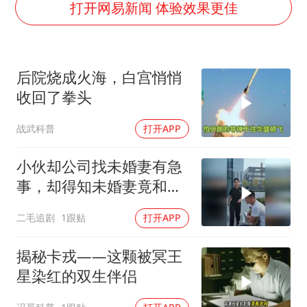
国防部：坚决反制任何闹海挑衅图谋
打开网易新闻 体验效果更佳
王力宏演唱会黄牛带观众藏匿被查获
四川宜宾市高县发生4.9级地震
后院烧成火海，白宫悄悄
江苏发布台风蓝色预警
收回了拳头
“立秋的第一杯奶茶”又爆单了
战武科普
打开APP
陕西省委书记赶赴柞水县杏坪镇
女孩摆摊卖菌子时收到北大通知书
小伙却公司找未婚妻有急
东方之约 相约未来
事，却得知未婚妻竟和别
人订婚！
二毛追剧
1跟贴
打开APP
揭秘卡戎——这颗被冥王
星染红的双生伴侣