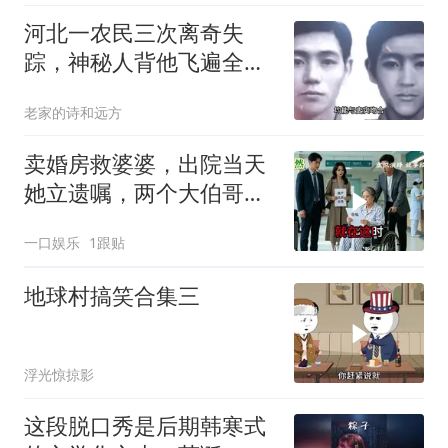
河北一农民三次离奇失
踪，神秘人背他飞遍全中
国，幕后真相是什么
老家的诗和远方
卖婚房救婆婆，出院当天
她立遗嘱，两个大伯哥傻
眼
一口娱乐
1跟贴
地球村搞笑合集三
浮光惊掠影
这段脱口秀是后期韩寒式