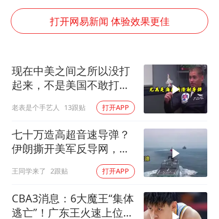
外交部发言人就广岛核爆81周年等答记者问
佛得角门将亮相智利俱乐部主场
打开网易新闻 体验效果更佳
首次证实！“胶球”存在
民警发现救助的拾荒老人是逃犯
现在中美之间之所以没打
中方回应是否在太平洋海底开采稀土
起来，不是美国不敢打或
27岁女子成组织卖淫集团主犯被通缉
者没那个能力
老表是个手艺人
13跟贴
打开APP
法国将禁止“未经同意的电话营销”
奋进开新局 实干挑大梁
七十万造高超音速导弹？
伊朗撕开美军反导网，炸
出中国工业底牌
王同学来了
2跟贴
打开APP
CBA3消息：6大魔王“集体
逃亡”！广东王火速上位，