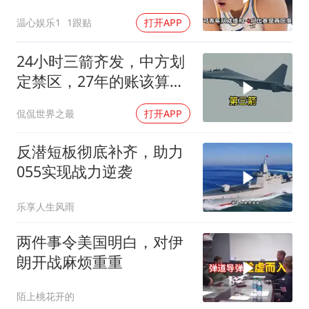
王牌锋线回归
温心娱乐1
1跟贴
打开APP
24小时三箭齐发，中方划
定禁区，27年的账该算
了，强制拖船摆上台面
侃侃世界之最
打开APP
反潜短板彻底补齐，助力
055实现战力逆袭
乐享人生风雨
两件事令美国明白，对伊
朗开战麻烦重重
陌上桃花开的