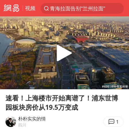
视频
青海拉面告别“兰州拉面”
以“新”破局 首发经济点亮城市消费活力
U17国足三战全胜
青海海西州茫崖市发生3.1级地震
我国编制完成新版全月地质图
台风白海豚登陆地点更新
巡查组提问 工作人员偷用手机查答案
00:00
05:49
看守所辅警收受10万获刑1年
Play
Ent
full
多地要求领导干部带头休假
速看！上海楼市开始离谱了！浦东世博
园板块房价从19.5万变成
台风白海豚进入48小时警戒线
宇树科技发行价格150.80元/股
朴朴实实的情
1
四川