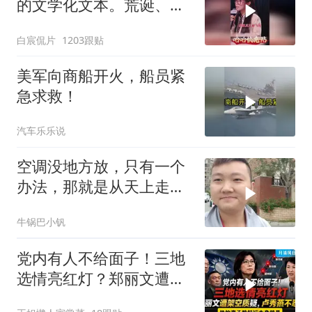
的文学化文本。荒诞、激
愤又温暖
白宸侃片
1203跟贴
美军向商船开火，船员紧
急求救！
汽车乐乐说
空调没地方放，只有一个
办法，那就是从天上走，
老师傅一招拿下
牛锅巴小钒
党内有人不给面子！三地
选情亮红灯？郑丽文遭架
空质疑，卢秀燕不忍了。