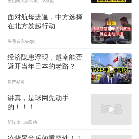
王姐懒人家常菜
18跟贴
一起来听听
面对航母进逼，中方选择
在北方发起行动
失我者永失qq
经济隐患浮现，越南能否
避开当年日本的老路？
房产衫哥
讲真，是球网先动手
的！！！
新媒体
39跟贴
论背景音乐的重要性！！