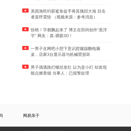
美国渔民钓获鲨鱼徒手将其拽回大海 目击
者直呼震惊 （视频来源：参考消息）
惊艳！字都飘起来了 博主在田间创作“悬浮
字” 网友：真·裸眼3D！
一男子在网吧小憩下意识蹬腿踹翻电脑
桌，店家3台显示器与机械臂损坏
男子偶遇路灯螺丝发红 以为是小灯 却发现
能点燃香烟 当事人：已报警处理
尚
网易亲子