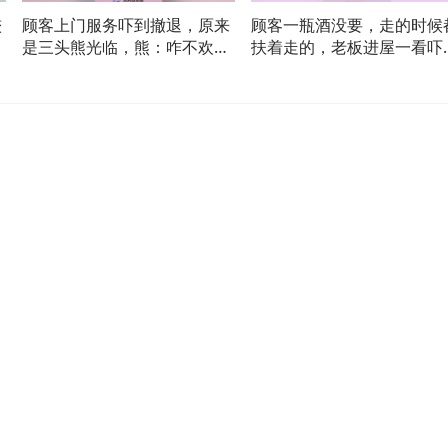
较
顾客上门服务吓到撤退，原来
顾客一瓶酒没要，走的时候
磨
是三头熊光临，熊：咋不欢迎
扶着走的，老板进屋一看吓
我们！
跳！