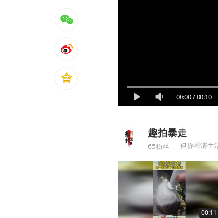
00:00
/
00:10
趣拍暴走
但你看清生
65粉丝
00:11