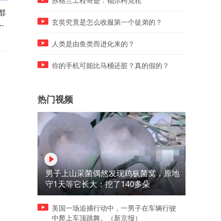
苏格兰工程奇迹：福尔柯克轮
都
顶级的名媛聚会，满桌子都是
顶级师傅是如何卸货，本以
一
高科技，一桌一模一样的人难
精髓在手法上，没想到竟在
玄奘究竟是怎么收服第一个徒弟的？
得！
后
人类是由鱼类而进化来的？
你的手机可能比马桶还脏？真的假的？
热门视频
男子上山采菌偶然发现鸡枞菌窝，原地
守1天等它长大：挖了140多朵
美国一场追捕行动中，一男子在车辆行驶
中爬上车顶跳舞。（新京报）