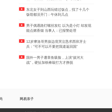
东北女子到山西玩错过饭点，找了十几个
饭馆都没开门：午休到几点
男子偶遇路灯螺丝发红 以为是小灯 却发现
能点燃香烟 当事人：已报警处理
12岁摩洛哥男孩边境哭泣恳求西班牙士
兵：“可不可以不要把我遣返回国”
国外一男子遭章鱼吸脸，上演“拔河大
战”，硬扯加铁棒敲打方才挣脱
尚
网易亲子