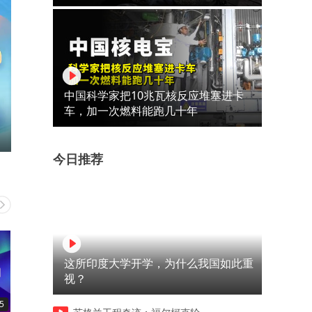
中国科学家把10兆瓦核反应堆塞进卡
车，加一次燃料能跑几十年
今日推荐
这所印度大学开学，为什么我国如此重
视？
5
03:16
00:41