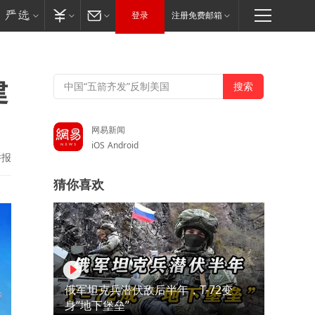
登录
注册免费邮箱
建
网易新闻
iOS
Android
举报
猜你喜欢
俄军坦克兵潜伏敌后半年，T-72变
身“地下堡垒”