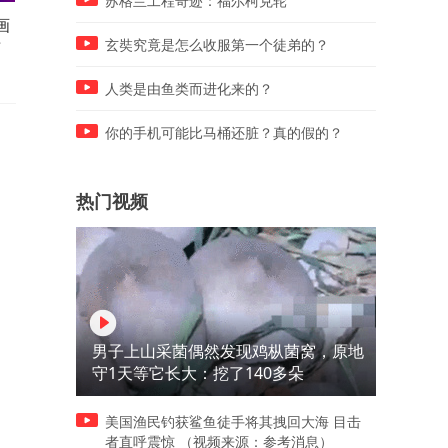
苏格兰工程奇迹：福尔柯克轮
画
当面说｜兰州拉面没“兰州”，
台湾一富商被前员工杀害，
布
是否就失去灵魂？
员工行窃被发现后起杀心
玄奘究竟是怎么收服第一个徒弟的？
人类是由鱼类而进化来的？
你的手机可能比马桶还脏？真的假的？
热门视频
男子上山采菌偶然发现鸡枞菌窝，原地
守1天等它长大：挖了140多朵
美国渔民钓获鲨鱼徒手将其拽回大海 目击
者直呼震惊 （视频来源：参考消息）