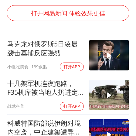
新疆一婚礼线上邀请引热议
《龙餐馆》 冲奖
打开网易新闻 体验效果更佳
上门女婿出轨女邻居多年被判重婚罪
构建更高水平的全民健身公共服务体系
马克龙对俄罗斯5日凌晨
韩军前线部队连曝丑闻
袭击基辅反应强烈
云南一男子胃中取出180颗铁钉
小怪吃美食
139跟贴
打开APP
奋力开创中国式现代化建设新局面
十几架军机连夜跑路，
F35机库被当地人扔进定
位器，美军在中东的老底
战武科普
打开APP
让人掀了个干净
科威特国防部说伊朗对境
內空袭，中企建築遭导弹