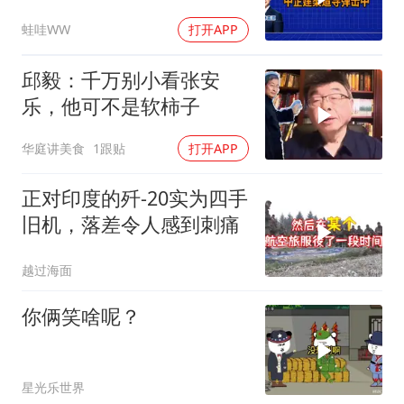
击中｜介文汲.谢寒冰.张
蛙哇WW
打开APP
延廷｜辣晚报20260806
邱毅：千万别小看张安
乐，他可不是软柿子
华庭讲美食
1跟贴
打开APP
正对印度的歼-20实为四手
旧机，落差令人感到刺痛
越过海面
你俩笑啥呢？
星光乐世界