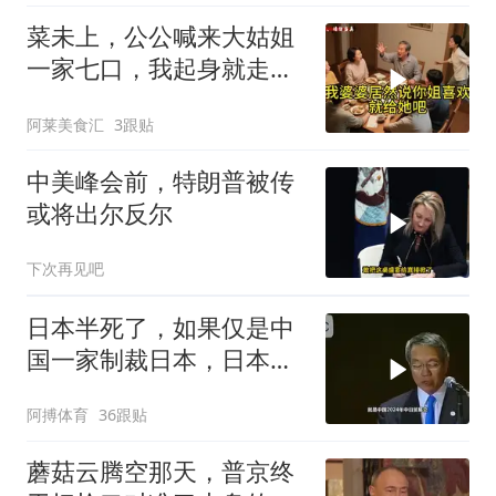
菜未上，公公喊来大姑姐
一家七口，我起身就走，
他怒喊：一万三谁付？
阿莱美食汇
3跟贴
中美峰会前，特朗普被传
或将出尔反尔
下次再见吧
日本半死了，如果仅是中
国一家制裁日本，日本可
能还剩一口气
阿搏体育
36跟贴
蘑菇云腾空那天，普京终