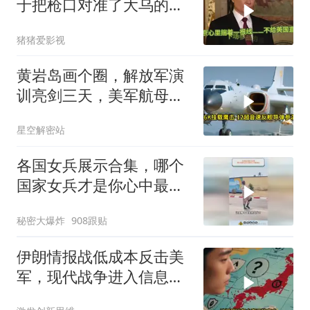
于把枪口对准了大乌的军
火库
猪猪爱影视
黄岩岛画个圈，解放军演
训亮剑三天，美军航母从
南海跑了
星空解密站
各国女兵展示合集，哪个
国家女兵才是你心中最飒
的？
秘密大爆炸
908跟贴
伊朗情报战低成本反击美
军，现代战争进入信息战
新阶段