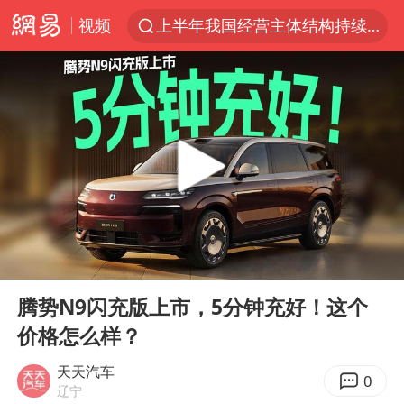
视频
上半年我国经营主体结构持续优化
俄称边境州遭乌大规模袭击已致13伤
杭州机场已取消航班388架次
于东来回应胖东来近25年老店年底关闭
浙江省委书记：该停下的坚决停下来
中国籍豪华游艇富商之子在泰国被杀
白海豚北上或致京津冀暴雨
00:00
01:05
美将每月供乌爱国者拦截导弹
Play
Ent
full
国足U17与阿森纳决赛取消 并列冠军
腾势N9闪充版上市，5分钟充好！这个
价格怎么样？
10余省份将出现强风雨 局地特大暴雨
世界第1特鲁姆普斯诺克中国赛一轮游
天天汽车
0
辽宁