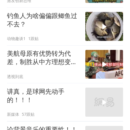
激发创新思维
钓鱼人为啥偏偏跟鲫鱼过
不去？
动物趣谈1
1跟贴
美航母原有优势转为代
差，制胜从中方理想变为
既定事实
透视到底
讲真，是球网先动手
的！！！
新媒体
57跟贴
论背景音乐的重要性！！