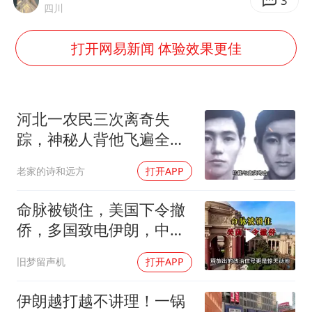
中国女篮70-67险胜尼日利亚女篮
3
四川
胡彦斌获《歌手2026》歌王
打开网易新闻 体验效果更佳
秋天的第一杯奶茶到底有多火
38岁演员求职万岁山NPC成功
国防部：中国军队坚决反制任何闹海挑衅图谋
河北一农民三次离奇失
我国外贸延续良好增长态势
踪，神秘人背他飞遍全中
国，幕后真相是什么
东航：国内客票提前14天免费退改
老家的诗和远方
打开APP
夯实基础开新局
命脉被锁住，美国下令撤
侨，多国致电伊朗，中国
两大判断全部成真
旧梦留声机
打开APP
伊朗越打越不讲理！一锅