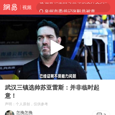
视频
泉州市委书记张毅恭被查
“电影+”如何激发千亿级消费新活力？
沙特土耳其巴基斯坦签署共同防务协议
台风白海豚已进入24小时警戒线
全球首个长时储能一体化产业园量产
U17国足点球大战淘汰河床晋级决赛
四川宜宾市高县4.9级地震致1人死亡
00:00
01:19
上海：台风白海豚或将带来龙卷风
Play
Ent
full
中巨芯：上半年归母净利润1405.77万元
武汉三镇选帅苏亚雷斯：并非临时起
意！
名创优品回应女子吐槽内裤质量差
声明：个人原创，仅供参考
胜宏科技：股票交易异常波动
怎挽怎挽