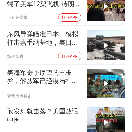
端了美军12架飞机 特朗普
只剩一个问题
小豆豆赛事
打开APP
东风导弹瞄准日本！模拟
打击嘉手纳基地，美日敢
动武就挨打？
烽火观察
打开APP
美海军寄予厚望的三板
斧，解放军已经摸清打
法，海空一体联手接下
聚焦热点直击
敢发射就击落？美国放话
中国