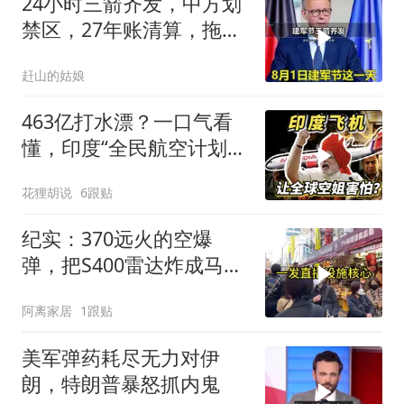
24小时三箭齐发，中方划
禁区，27年账清算，拖船
问题公开
赶山的姑娘
463亿打水漂？一口气看
懂，印度“全民航空计划”
翻车史！
花狸胡说
6跟贴
纪实：370远火的空爆
弹，把S400雷达炸成马蜂
窝，靶标惨状让台军急眼
阿离家居
1跟贴
了
美军弹药耗尽无力对伊
朗，特朗普暴怒抓内鬼