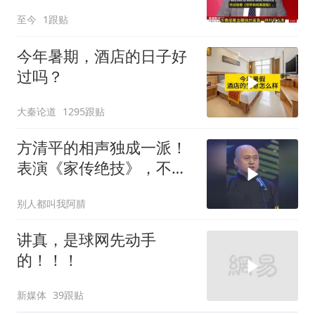
至今
1跟贴
今年暑期，酒店的日子好
过吗？
大秦论道
1295跟贴
方清平的相声独成一派！
表演《家传绝技》，不苟
言笑却逗得全场爆笑
别人都叫我阿腈
讲真，是球网先动手
的！！！
新媒体
39跟贴