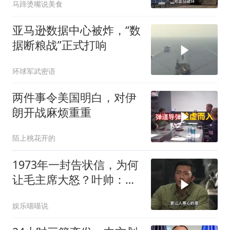
马蹄烫嘴说美食
亚马逊数据中心被炸，“数
据断粮战”正式打响
环球军武密语
两件事令美国明白，对伊
朗开战麻烦重重
陌上桃花开的
1973年一封告状信，为何
让毛主席大怒？叶帅：杀
一儆百！
娱乐喵喵说