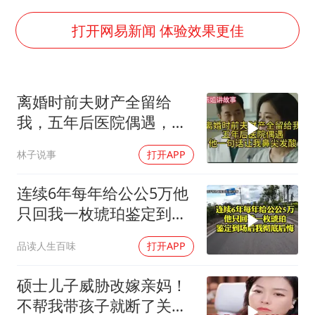
泰国：高度重视中国游客旅游体验
上海大部迎大暴雨
打开网易新闻 体验效果更佳
《龙餐馆》 冲奖
蒯曼挺进WTT横滨冠军赛女单四强
离婚时前夫财产全留给
以军士兵把枪口对准中国记者
我，五年后医院偶遇，他
笔试第一被劝弃考涉事副校长被撤职
一句话让我鼻尖发酸
林子说事
打开APP
白海豚5次眼壁置换
构建更高水平的全民健身公共服务体系
连续6年每年给公公5万他
只回我一枚琥珀鉴定到场
后我彻底后悔
品读人生百味
打开APP
硕士儿子威胁改嫁亲妈！
不帮我带孩子就断了关