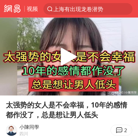
视频
上海有出现龙卷潜势
上半年我国经营主体结构持续优化
王传君 《披荆斩棘》
上海：5号线16号线浦江线全线停运
白海豚预计将在浙江苍南到三门一带登陆
今日15时起福州地铁高架区段停运
国足U17与阿森纳决赛取消 并列冠军
00:00
09:09
王艺迪2-4不敌张本美和止步4强
Play
Ent
full
上门女婿出轨女邻居多年被判重婚罪
太强势的女人是不会幸福，10年的感情
都作没了，总是想让男人低头
2025年小学教师减少13.19万
王艺迪无缘横滨赛决赛
小陳同學
2
四川