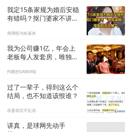
我定15条家规为婚后安稳
有错吗？抠门婆家不讲理
竟退婚，度姐怒怼
周周怪与哈基米
我为公司赚1亿，年会上
老板每人发套房，唯独给
我一箱苹果，晚上
灼眼的SABER哒
过了一辈子，得到这么个
结局，也不知道该恨谁？
巫婆胡言不乱语
讲真，是球网先动手