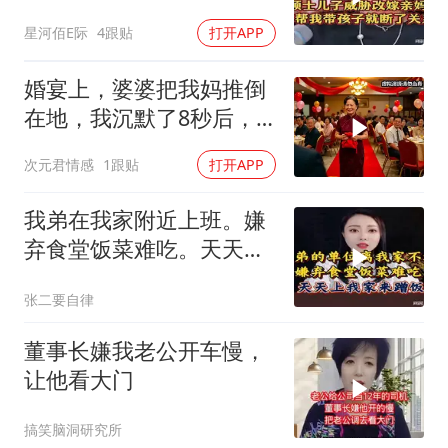
系！
星河佰E际
4跟贴
打开APP
婚宴上，婆婆把我妈推倒
在地，我沉默了8秒后，
对老公说：你还有
次元君情感
1跟贴
打开APP
我弟在我家附近上班。嫌
弃食堂饭菜难吃。天天上
我家来蹭饭
张二要自律
董事长嫌我老公开车慢，
让他看大门
搞笑脑洞研究所