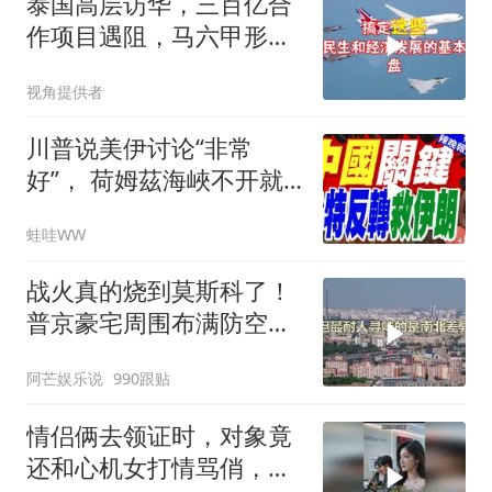
泰国高层访华，三百亿合
作项目遇阻，马六甲形势
生变
视角提供者
川普说美伊讨论“非常
好”， 荷姆茲海峽不开就
出重拳｜帅化民.孙大千.
蛙哇WW
谢寒冰｜辣晚报20260805
战火真的烧到莫斯科了！
普京豪宅周围布满防空
塔，大战一触即发2
阿芒娱乐说
990跟贴
情侣俩去领证时，对象竟
还和心机女打情骂俏，女