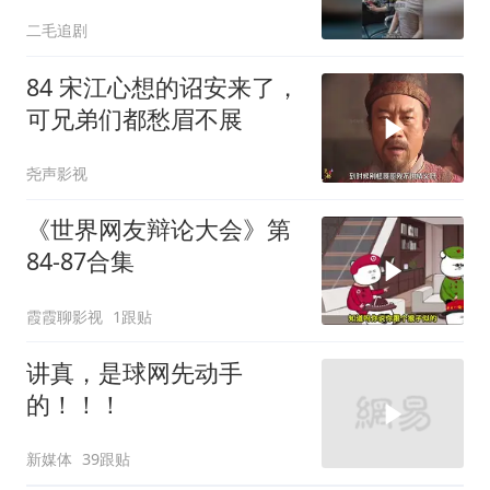
孩直接不结了！
二毛追剧
84 宋江心想的诏安来了，
可兄弟们都愁眉不展
尧声影视
《世界网友辩论大会》第
84-87合集
霞霞聊影视
1跟贴
讲真，是球网先动手
的！！！
新媒体
39跟贴