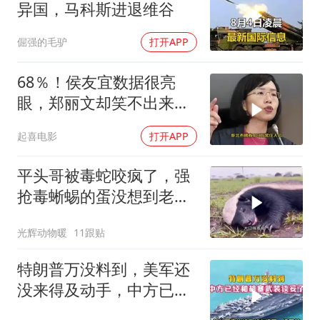
异国，马科斯进退维谷
倔强的毛驴
打开APP
68％！侯友宜数据很亮
眼，郑丽文却笑不出来
了，卢秀燕高下立判
起喜电影
打开APP
平头哥被毒蛇咬疯了，强
抢毒蜥蜴的蛋没想到老婆
被鬣狗围攻调戏！
光辉动物暖
11跟贴
特朗普万没料到，美军还
没来得及动手，中方已经
和胡塞武装谈妥了