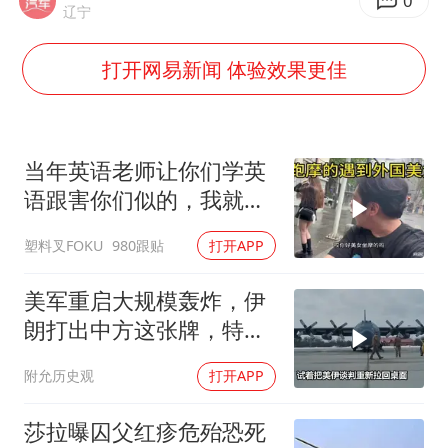
“银行午休1.5小时”留个窗口行不行
0
辽宁
41岁女子为鼓励女儿考上985研究生
打开网易新闻 体验效果更佳
蜜雪冰城员工抽烟收银 门店现已停业
陕西柞水遭遇暴雨五千余户群众转移
汕头市政府被约谈
当年英语老师让你们学英
董路致歉：泰国10岁黑人父母是伪造的
语跟害你们似的，我就是
吃了没有文化的亏
13岁少年白天写作业晚上夜市炒粉
塑料叉FOKU
980跟贴
打开APP
总书记关心百姓身边这些民生大事
美军重启大规模轰炸，伊
朗打出中方这张牌，特朗
普敢不敢接
附允历史观
打开APP
莎拉曝囚父红疹危殆恐死