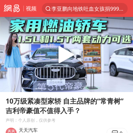
视频
李亚鹏向地铁吐血女孩捐99999元
探寻“技能+”促就业创业新路
周杰伦方辟谣“私生子”传闻
山东财大教授刘海明逝世 终年38岁
官方通报传销头目出狱办书院
逃犯看演唱会 刚出地铁就被逮住
台风白海豚可能在浙江登陆
00:00
04:32
因凡蒂诺首次公开道歉
Play
Ent
full
《Monica》填词人黎彼得去世
10万级紧凑型家轿 自主品牌的“常青树”
吉利帝豪值不值得入手？
人贩子“梅姨”真实姓名曝光
声明：个人原创，仅供参考
谷歌首席科学家Jeff Dean离职创业
天天汽车