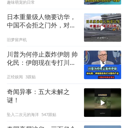
趣味萌宠的日常
日本重量级人物要访华，
中国不会拒之门外，对日
本公事公办就够了
旧梦留声机
川普为何停止轰炸伊朗 帅
化民：伊朗现在专打川普
的产业！
正经娱阅
3跟贴
奇闻异事：五大未解之
谜！
坠入二次元的海洋
547跟贴