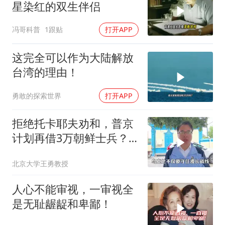
星染红的双生伴侣
冯哥科普
1跟贴
打开APP
这完全可以作为大陆解放
台湾的理由！
勇敢的探索世界
打开APP
拒绝托卡耶夫劝和，普京
计划再借3万朝鲜士兵？
泽连斯基处境不妙
北京大学王勇教授
人心不能审视，一审视全
是无耻龌龊和卑鄙！