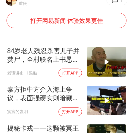
今年已有4位周星驰电影配角去世
1
重庆
曝韩足协曾为外籍裁判安排性招待
打开网易新闻 体验效果更佳
深圳地面沉降致车辆损坏系谣言
现代版摸金校尉落网查获400多枚古币
消费新图景｜多举措提升消费体验 释放夏日经济活力
84岁老人残忍杀害儿子并
泰国一女公务员妆容引争议 本人回应
焚尸，全村联名上书恳求
轻判，得知缘由警察心疼
女子利用漏洞0元薅走3000多件家电
老谭讲史
1跟贴
打开APP
落泪
奋进开新局 实干挑大梁
泰方拒中方介入海上争
议，表面强硬实则暗藏玄
机
宸宸的发明
打开APP
揭秘卡戎——这颗被冥王