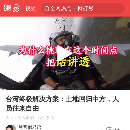
视频
全网热点 一网打尽
00:00
08:05
Play
Ent
full
台湾终极解决方案：土地回归中方，人
员往来自由
声明：个人原创，仅供参考
琴音似君语