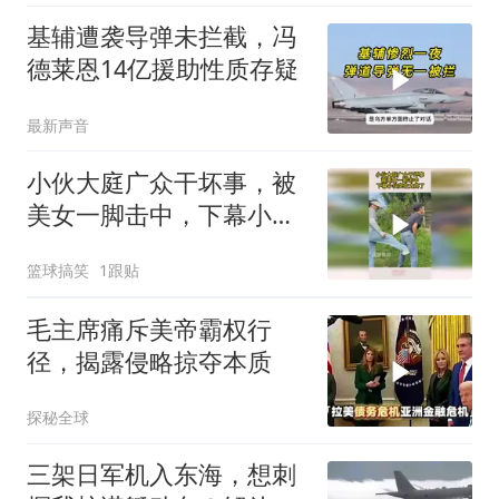
基辅遭袭导弹未拦截，冯
德莱恩14亿援助性质存疑
最新声音
小伙大庭广众干坏事，被
美女一脚击中，下幕小伙
实在太疼了
篮球搞笑
1跟贴
毛主席痛斥美帝霸权行
径，揭露侵略掠夺本质
探秘全球
三架日军机入东海，想刺