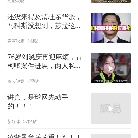
泥塑动物
还没来得及清理亲华派，
马科斯没想到，莎拉这次
居然换了打法！
春露秋霜
1跟贴
76岁刘晓庆再迎麻烦，古
柯曝案件进展，两人私密
事仅是冰山一角
豫人说娱
1跟贴
讲真，是球网先动手
的！！！
新媒体
57跟贴
论背景音乐的重要性！！