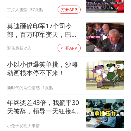
何越打越强？
主持人雪莹
37跟贴
打开APP
莫迪砸碎印军17个司令
部，百万印军变天，巴铁
同一时间动手了
聚焦最新动态
打开APP
小以小伊爆笑单挑，沙雕
动画根本停不下来！
新时代的两性情感
1跟贴
年终奖差43倍，我躺平30
天被辞，领导一天狂接47
个退单电话
小兔子发现大事情