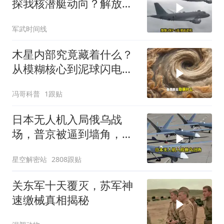
探我核潜艇动向？解放军
导弹剑指日军基地
军武时间线
木星内部究竟藏着什么？
从模糊核心到泥球闪电，
重塑太阳系起源
冯哥科普
1跟贴
日本无人机入局俄乌战
场，普京被逼到墙角，这
场仗只剩下死战一条路
星空解密站
2808跟贴
关东军十天覆灭，苏军神
速缴械真相揭秘