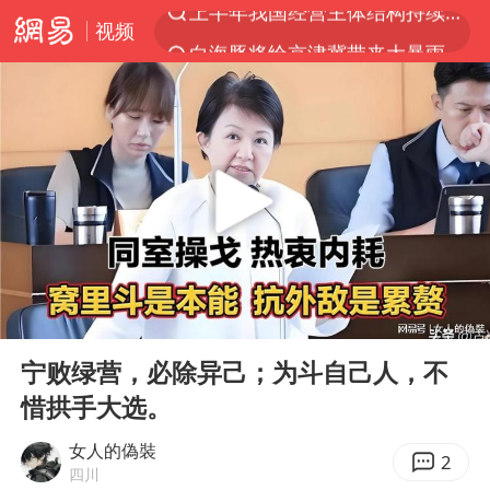
视频
白海豚将给京津冀带来大暴雨
《披荆斩棘2026》阵容官宣
国足U17与阿森纳决赛取消 并列冠军
女子发现前夫婚内与第三者育子
王艺迪无缘横滨赛决赛
2025年小学教师减少13.19万
王艺迪2-4不敌张本美和止步4强
00:00
07:08
以军士兵把枪口对准中国记者
Play
Ent
full
上门女婿出轨女邻居多年被判重婚罪
宁败绿营，必除异己；为斗自己人，不
惜拱手大选。
韩军前线部队连曝丑闻
《龙餐馆》 冲奖
女人的偽裝
2
四川