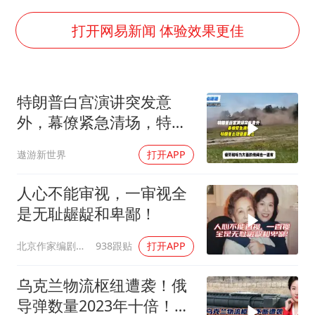
笔试第一被劝弃考涉事副校长被撤职
构建更高水平的全民健身公共服务体系
打开网易新闻 体验效果更佳
挡“张雪机车”民进党当局怕什么
灌溉水坝被隔成鱼塘 村民投诉20余年
特朗普白宫演讲突发意
萌娃帮爷爷脱玉米 卖力干活超可爱
外，幕僚紧急清场，特朗
奋力开创中国式现代化建设新局面
普出现健康疑云！
遨游新世界
打开APP
人心不能审视，一审视全
是无耻龌龊和卑鄙！
北京作家编剧肥猪满圈
938跟贴
打开APP
乌克兰物流枢纽遭袭！俄
导弹数量2023年十倍！为