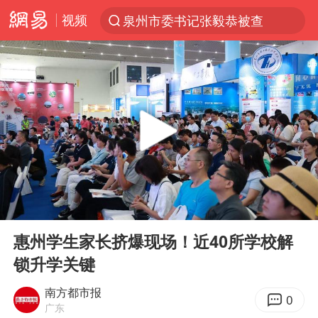
视频
泉州市委书记张毅恭被查
“电影+”如何激发千亿级消费新活力？
全球首个长时储能一体化产业园量产
台风白海豚加强
中国女篮70-67险胜尼日利亚女篮
四川宜宾高县4.9级地震致1死
名创优品回应女子吐槽内裤质量差
00:00
02:32
出口禁令驱动有色板块大涨
Play
Ent
full
秋天的第一杯奶茶到底有多火
惠州学生家长挤爆现场！近40所学校解
锁升学关键
国防部：中国军队坚决反制任何闹海挑衅图谋
U17国足点球大战淘汰河床晋级决赛
南方都市报
0
广东