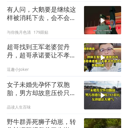
有人问，大鹅要是继续这
样被消耗下去，会不会灭
亡？
与你挽月色清
179跟贴
超哥找到王军老婆贺丹
丹，超哥承诺要让不孝子
付出代价，死磕到底
逗趣小Joker
女子未婚先孕怀了双胞
胎，男方却故意压价只给
2万8彩礼
品读人生百味
野牛群弄死狮子幼崽，转