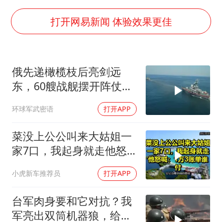
美股存储板块集体大跌
国乒男单横滨冠军赛全军覆没
打开网易新闻 体验效果更佳
38岁演员求职万岁山NPC成功
胡彦斌获《歌手2026》歌王
俄先递橄榄枝后亮剑远
日本试射“战斧”导弹，国防部回应
东，60艘战舰摆开阵仗，
胡彦斌韩磊 谁帮谁
日本敢动北方四岛？
环球军武密语
打开APP
“今天得有40℃了吧 为啥还不预警”
夯实基础开新局
菜没上公公叫来大姑姐一
家7口，我起身就走他怒
喊：1万3账单谁付
小虎新车推荐员
打开APP
台军肉身要和它对抗？我
军亮出双筒机器狼，给登