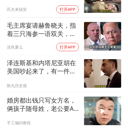
陆步兵扫清通道
匹夫来搞笑
打开APP
毛主席宴请赫鲁晓夫，指
着三只海参一语双关，赫
鲁晓夫听完直冒汗
浅色夏么
打开APP
泽连斯基和内塔尼亚胡在
美国吵起来了，有一件事
让他俩都很愤怒
附允历史观
婚房都出钱只写女方名，
俩孩子随母姓，老公要AA
制？七公句句扎心
手工编织教程