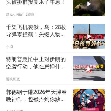
头被狮群报复杀了牛崽！
舒克动物记
2跟贴
千架飞机袭俄，乌：28枚
导弹零拦截！关键人物被
杀，普京2动作
小彻
特朗普急忙中止对伊朗的
空袭行动，他在忌惮什
么，谁出手拦阻
透视到底
郭德纲于谦2026年天津春
晚神作，包袱抖到你缺氧
笑到肚子疼！