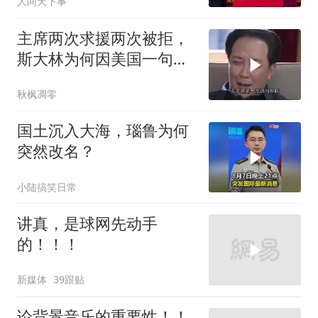
人间天下事
主席两次求援两次被拒，
斯大林为何因美国一句话
态度大转弯？
秋枫凋零
国土沉入大海，瑙鲁为何
突然改名？
小陆搞笑日常
讲真，是球网先动手
的！！！
新媒体
39跟贴
论背景音乐的重要性！！