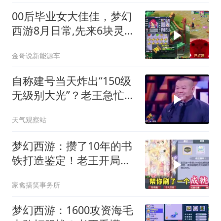
00后毕业女大佳佳，梦幻
西游8月日常,先来6块灵犀
玉打开局面
金哥说新能源车
自称建号当天炸出“150级
无级别大光”？老王急忙上
号验证真假！
天气观察站
梦幻西游：攒了10年的书
铁打造鉴定！老王开局就
炸顶级成就
家禽搞笑事务所
梦幻西游：1600攻资海毛