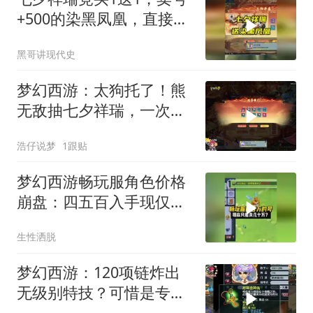
+500的染黑凤凰，直接送
了？
黑哥讲现代史
梦幻西游：太狗托了！熊
无敌抽七夕祥瑞，一次连
出两个特效！
浩仔说梦
1跟贴
梦幻西游畅玩服角色价格
崩盘：四五百入手现仅卖
几十万？
生性洒脱
梦幻西游：120项链炸出
无级别特技？可惜是专
用，痛失1000亿！