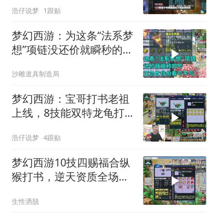
浩仔说梦
1跟贴
梦幻西游：为这条“法系梦
想”项链没还价就瞬秒的
号！老王急
沙雕道具制造局
梦幻西游：宝哥打书老祖
上线，8技能双特龙龟打
书，结局想不到！
浩仔说梦
4跟贴
梦幻西游10技四赐福合纵
猴打书，逆天资质全场瞩
目
生性洒脱