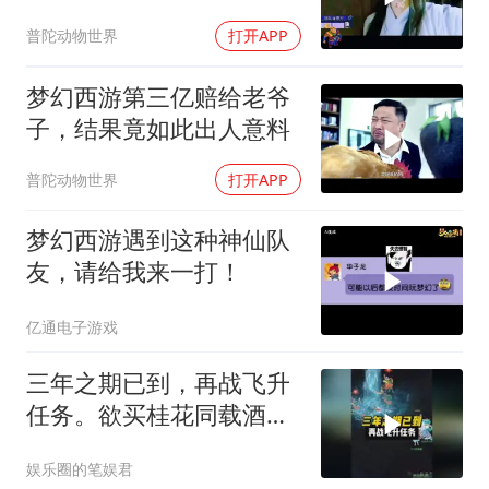
坛冠军”的原因
普陀动物世界
打开APP
梦幻西游第三亿赔给老爷
子，结果竟如此出人意料
普陀动物世界
打开APP
梦幻西游遇到这种神仙队
友，请给我来一打！
亿通电子游戏
三年之期已到，再战飞升
任务。欲买桂花同载酒，
终不似，少年游
娱乐圈的笔娱君