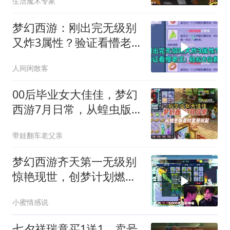
生活魔术专家
梦幻西游：刚出完无级别
又炸3属性？验证看懵老
王：轻松6位数！
人间闲散客
00后毕业女大佳佳，梦幻
西游7月日常，从蝗虫版
首付套餐说起
带娃翻车老父亲
梦幻西游齐天第一无级别
惊艳现世，创梦计划燃爆
三界
小蜜情感说
七夕祥瑞竟买1送1，卖号