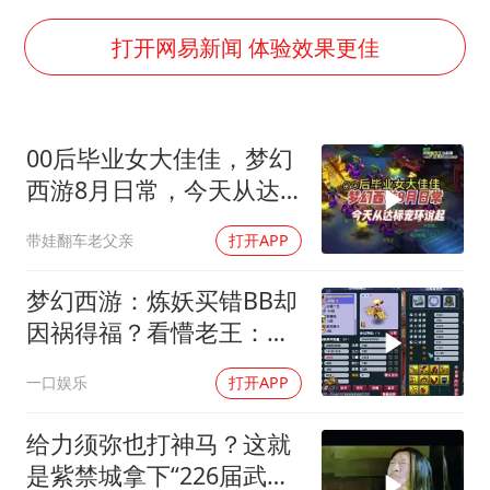
扎哈罗娃批广岛市长不提美国原子弹
泰国一女公务员妆容引争议 本人回应
打开网易新闻 体验效果更佳
多地要求领导干部带头休假
女子利用漏洞0元薅走3000多件家电
00后毕业女大佳佳，梦幻
东方甄选被判赔偿江小白30万元
西游8月日常，今天从达
奋进开新局 实干挑大梁
标宠环说起
带娃翻车老父亲
打开APP
梦幻西游：炼妖买错BB却
因祸得福？看懵老王：合
出野生照样值上万
一口娱乐
打开APP
给力须弥也打神马？这就
是紫禁城拿下“226届武神