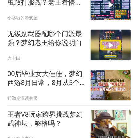
虫敢打服战？老王看懵当
场估价！
小哆啦的游戏屋
无级别武器配哪个门派最
强？梦幻老王给你说明白
大中国
00后毕业女大佳佳，梦幻
西游8月日常，8月从5个
蛋说起
通勤崩溃观察员
王者V8玩家跨界挑战梦幻
武神坛，够格吗？