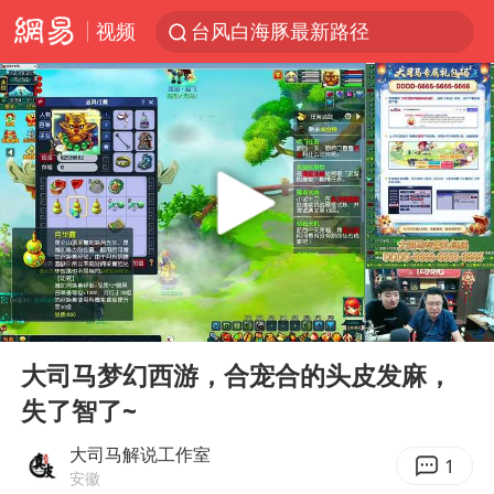
视频
台风白海豚最新路径
昆明石林火把节
63岁关之琳否认与27岁模特恋情
外交部发言人就广岛核爆81周年等答记者问
27岁女子成组织卖淫集团主犯被通缉
我国编制完成新版全月地质图
贵州轮胎子公司获美国退税8136万
00:00
28:55
胡塞武装袭扰红海航运行动升级
Play
Ent
full
郑国霖回应去景区上班被保安拦下
大司马梦幻西游，合宠合的头皮发麻，
失了智了~
80后女柜员逆袭成4200亿银行副行长
感觉全东北都在等7号
大司马解说工作室
1
安徽