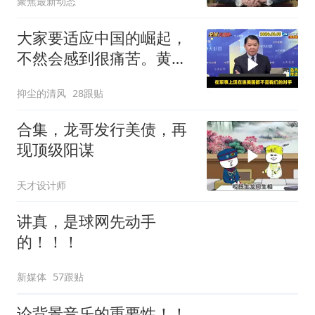
聚焦最新动态
大家要适应中国的崛起，
不然会感到很痛苦。黄征
辉与马教授观察
抑尘的清风
28跟贴
合集，龙哥发行美债，再
现顶级阳谋
天才设计师
讲真，是球网先动手
的！！！
新媒体
57跟贴
论背景音乐的重要性！！