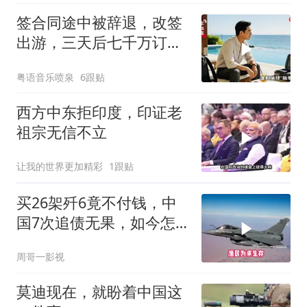
签合同途中被辞退，改签
出游，三天后七千万订单
告吹，老板拍腿连声懊悔
粤语音乐喷泉
6跟贴
西方中东拒印度，印证老
祖宗无信不立
让我的世界更加精彩
1跟贴
买26架歼6竟不付钱，中
国7次追债无果，如今怎
样了？
周哥一影视
莫迪现在，就盼着中国这