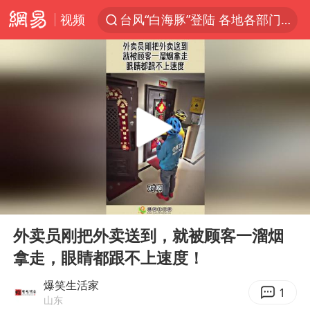
视频
台风“白海豚”登陆 各地各部门全力应对
奥沙利文晋级斯诺克中国公开赛16强
路虎卫士110 HSE限时降价
我国发现稀散金属独立新矿物——乌斯河锗矿
上海鼓励居家办公
部分银行上调存款利率
小沈阳加盟《披荆斩棘》
00:00
00:15
新疆生产建设兵团生态环境局原局长被查
Play
Ent
full
朱一龙的鼻子怎么了
外卖员刚把外卖送到，就被顾客一溜烟
拿走，眼睛都跟不上速度！
大疆错失宇树
5万小车卖不动 微型代步车集体遇冷
爆笑生活家
1
山东