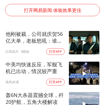
4.2平卫生间补漏注胶花1.55万
周星驰妈妈现身香港首映礼
打开网易新闻 体验效果更佳
上海地铁4条线路全线停运
湖北启动重大气象灾害三级应急响应
他刚被裁，公司就庆贺56
费大厨口号更改 不再宣传小炒肉大王
亿大单，老板怒吼：谁开
56岁刘奕君跟13岁女儿合跳
的？订单飞了
白宸侃片
4跟贴
打开APP
从科技创新看开局起步的时与势
中美均快速反应，军舰飞
机已出动，情况较严重
南风未满
打开APP
轰6N大杀器震撼全球，歼
20护航，五角大楼解读