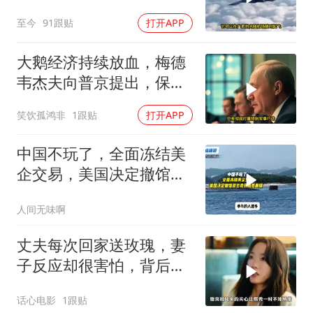
至今
91跟贴
打开APP
大鹅经济持续放血，梅德
韦杰夫向普京提出，保住
国家的唯一办法
笑饮孤鸿非
1跟贴
打开APP
中国不玩了，全面冻结美
企交易，美国决定撤馆，
民主党开始甩黑锅
人间无味啊
丈夫每次回家送玫瑰，妻
子反应却很害怕，背后隐
情令人深思
话心电影
1跟贴