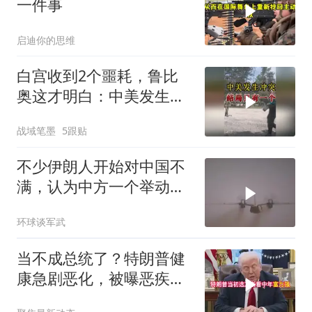
一件事
启迪你的思维
白宫收到2个噩耗，鲁比
奥这才明白：中美发生冲
突，结局只有一个
战域笔墨
5跟贴
不少伊朗人开始对中国不
满，认为中方一个举动，
毁了德黑兰的大计
环球谈军武
当不成总统了？特朗普健
康急剧恶化，被曝恶疾缠
身，比拜登还严重