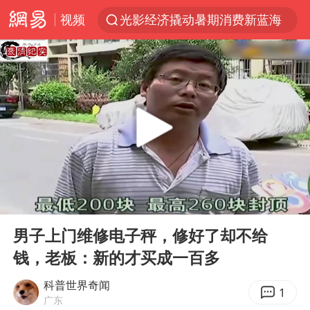
视频
光影经济撬动暑期消费新蓝海
陈思诚零点晒照为佟丽娅庆生
郑丽文：台湾从来没有“独立”过
36岁男演员成景区NPC后人气爆棚
新疆优化调整景区内自驾服务费
情侣平潭拍日出坠崖1死1伤
全民健身事业高质量发展
00:00
03:36
上四休三，但降薪1000元，你接受吗？
Play
Ent
full
台当局重金为“台独”织“皇帝新衣”
男子上门维修电子秤，修好了却不给
钱，老板：新的才买成一百多
检测列车撞人致11死2伤 涉事单位被罚
商场现钱学森巨幅海报 负责人回应
科普世界奇闻
1
广东