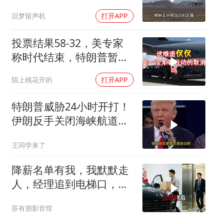
打，俄向亚洲借兵
旧梦留声机
打开APP
投票结果58-32，美专家
称时代结束，特朗普暂不
攻伊朗
陌上桃花开的
打开APP
特朗普威胁24小时开打！
伊朗反手关闭海峡航道，
美伊谁在说谎？
王同学来了
降薪名单有我，我默默走
人，经理追到电梯口，见
我坐上保时捷愣住
苏有朋影音馆