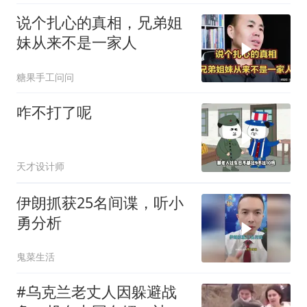
说个扎心的真相，兄弟姐
妹从来不是一家人
糖果手工问问
咋不打了呢
天才设计师
伊朗抓获25名间谍，听小
勇分析
鬼菜生活
#乌克兰老丈人因躲避战