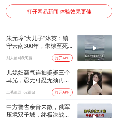
几元成本的AI广告导致千万市值蒸发
老挝国会主席赛宋蓬逝世
打开网易新闻 体验效果更佳
购飞机票7分钟后退票被扣2022元
白海豚将正面袭击贯穿浙江
朱元璋“大儿子”沐英：镇
酒店回应车内过夜被收150元
守云南300年，朱棣至死
黄金牛市回来了吗
都想斩草除根
别人都叫我阿腈
打开APP
乐享全民健身 共筑健康中国
儿媳妇霸气连抽婆婆三个
耳光，忍无可忍无须再
忍，太解气了！
二毛追剧
62跟贴
打开APP
中方警告余音未散，俄军
压境双子城，终极决战开