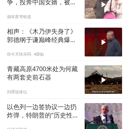
争，投奔中国女婿，被眼
前城市繁荣震惊
崩坏星穹铁道
相声：《木乃伊失身了》
郭德纲于谦巅峰经典爆笑
相声太搞笑太逗了
你今天快乐吗
4跟贴
青藏高原4700米处为何藏
有两套史前石器
刘襈说体坛
以色列一边签协议一边扔
炸弹，特朗普的“历史性协
议”到底算不算数