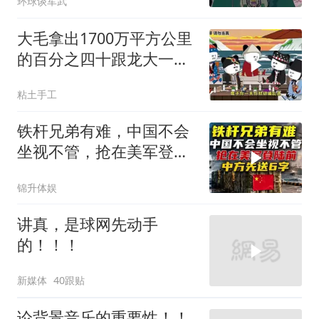
环球谈军武
大毛拿出1700万平方公里
的百分之四十跟龙大一起
开发[震惊][震惊]
粘土手工
铁杆兄弟有难，中国不会
坐视不管，抢在美军登陆
前，中方先送6字
锦升体娱
讲真，是球网先动手
的！！！
新媒体
40跟贴
论背景音乐的重要性！！