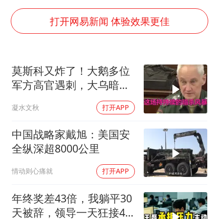
央视新主播李秋莹母校发文祝贺
国足U17与阿森纳决赛取消 并列冠军
打开网易新闻 体验效果更佳
暑期研学游升温 在旅途中增长知识
以军士兵把枪口对准中国记者
莫斯科又炸了！大鹅多位
曹颖儿子首次演长剧
军方高官遇刺，大乌暗杀
“开学三件套”全线暴涨
方向已曝光？
凝水文秋
打开APP
总书记点赞的非遗苗绣焕发新生机
中国战略家戴旭：美国安
全纵深超8000公里
情动则心痛就
打开APP
年终奖差43倍，我躺平30
天被辞，领导一天狂接47