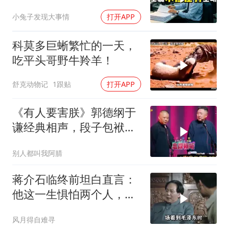
个退单电话
小兔子发现大事情
打开APP
科莫多巨蜥繁忙的一天，
吃平头哥野牛羚羊！
舒克动物记
1跟贴
打开APP
《有人要害朕》郭德纲于
谦经典相声，段子包袱满
满！
别人都叫我阿腈
蒋介石临终前坦白直言：
他这一生惧怕两个人，却
只敬佩一个人！
风月得自难寻