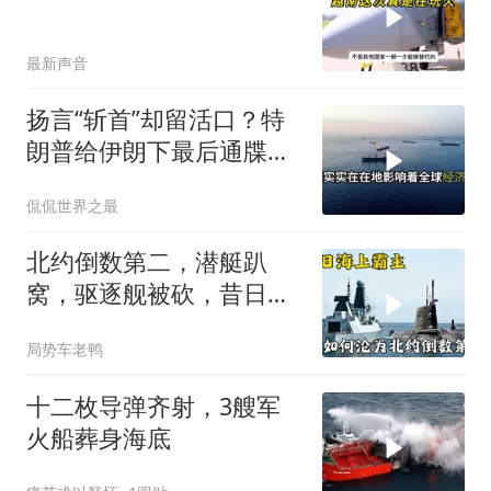
最新声音
扬言“斩首”却留活口？特
朗普给伊朗下最后通牒，
这盘棋下得真精
侃侃世界之最
北约倒数第二，潜艇趴
窝，驱逐舰被砍，昔日的
皇家海军怎么了？
局势车老鸭
十二枚导弹齐射，3艘军
火船葬身海底