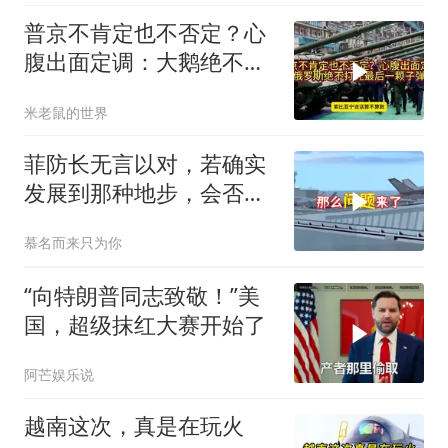
普京不肯定也不否定？心
腹出面定调：大鹅绝不打
光最后一颗子弹
米老鼠的世界
菲防长无言以对，若确实
发展到那种地步，会否上
前线
慕名而来只为你
“向特朗普同志致敬！”美
国，超级抹红大赛开始了
阿芒娱乐说
越南这次，真是在玩火