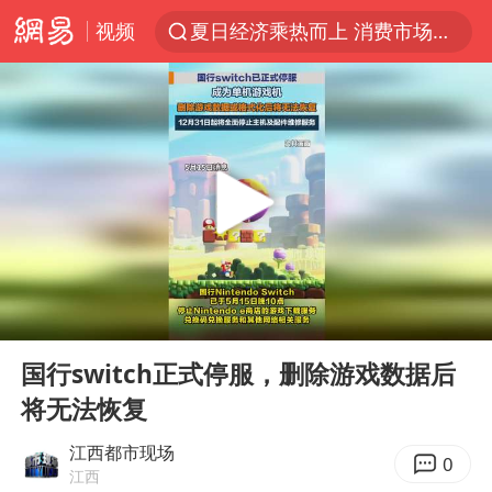
视频
夏日经济乘热而上 消费市场向新而行
浙江省甬江发生2026年第1号洪水
白海豚对华东华北影响会大于巴威
王传君 《披荆斩棘》
BLG经理辟谣Bin离队
独闯南太行的失联女生最后轨迹已确认
于东来回应胖东来近25年老店年底关闭
00:00
00:09
哈马斯称坚持加沙停火协议路线图
Play
Ent
full
香港刷新1884年以来最高气温纪录
国行switch正式停服，删除游戏数据后
将无法恢复
上门女婿出轨女邻居多年被判重婚罪
浙江近300条预警生效中 今夜大部暴雨
江西都市现场
0
江西