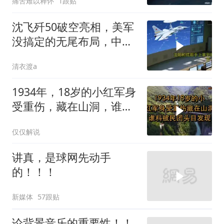
痛苦难以释怀
1跟贴
沈飞歼50破空亮相，美军
没搞定的无尾布局，中国
已经飞了一年半
清衣渡a
1934年，18岁的小红军身
受重伤，藏在山洞，谁料
被民团头目发现
仅仅解说
讲真，是球网先动手
的！！！
新媒体
57跟贴
论背景音乐的重要性！！