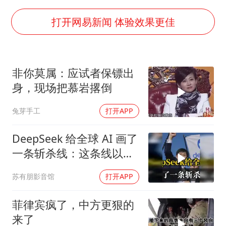
女子利用漏洞0元薅走3000多件家电
宇树科技 打新
打开网易新闻 体验效果更佳
今年已有4位周星驰电影配角去世
房主任回应争议
非你莫属：应试者保镖出
把党建设得更加坚强有力
身，现场把慕岩撂倒
41岁女子为鼓励女儿考上985研究生
兔芽手工
打开APP
奋进开新局 实干挑大梁
DeepSeek 给全球 AI 画了
一条斩杀线：这条线以下
的，趁早都别干了！
苏有朋影音馆
打开APP
菲律宾疯了，中方更狠的
来了