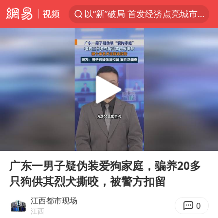
视频
以“新”破局 首发经济点亮城市消费活力
看守所辅警收受10万获刑1年
台风白海豚进入48小时警戒线
陈熠被张本美和连扳三局逆转
李亚鹏向地铁吐血女孩捐99999元
多地要求领导干部带头休假
感觉全东北都在等7号
00:00
00:42
中方回应是否在太平洋海底开采稀土
Play
Ent
full
27岁女子成组织卖淫集团主犯被通缉
广东一男子疑伪装爱狗家庭，骗养20多
只狗供其烈犬撕咬，被警方扣留
法国将禁止“未经同意的电话营销”
80后女柜员逆袭成4200亿银行副行长
江西都市现场
0
江西