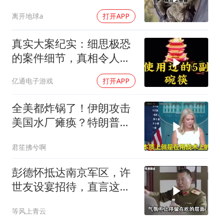
离开地球a
打开APP
真实大案纪实：细思极恐
的案件细节，真相令人脊
背发凉
亿通电子游戏
打开APP
全美都炸锅了！伊朗攻击
美国水厂瘫痪？特朗普却
先把锅甩给民主党
君笙拂兮啊
彭德怀抵达南京军区，许
世友设宴招待，直言这是
最高的标准
等风上青云