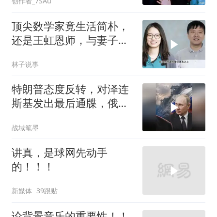
创作者_7SAu
顶尖数学家竟生活简朴，
还是王虹恩师，与妻子合
照慈眉善目
林子说事
特朗普态度反转，对泽连
斯基发出最后通牒，俄乌
终于走向尾声？
战域笔墨
讲真，是球网先动手
的！！！
新媒体
39跟贴
论背景音乐的重要性！！