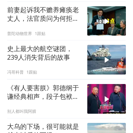
前妻起诉我不赡养瘫痪老
丈人，法官质问为何拒不
履行赡养义务
普陀动物世界
1跟贴
史上最大的航空谜团，
239人消失背后的故事
冯哥科普
1跟贴
《有人要害朕》郭德纲于
谦经典相声，段子包袱满
满！
别人都叫我阿腈
大乌的下场，很可能就是