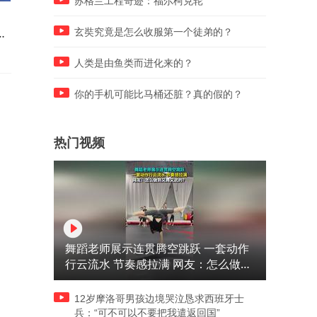
苏格兰工程奇迹：福尔柯克轮
，
用一生去守候，江西鄱阳湖畔
贵阳一公司发生较大中毒窒
这
的生态变化值得我们自豪
事故，造成4人死亡
玄奘究竟是怎么收服第一个徒弟的？
人类是由鱼类而进化来的？
你的手机可能比马桶还脏？真的假的？
热门视频
舞蹈老师展示连贯腾空跳跃 一套动作
行云流水 节奏感拉满 网友：怎么做到
又舞又武的？
12岁摩洛哥男孩边境哭泣恳求西班牙士
兵：“可不可以不要把我遣返回国”