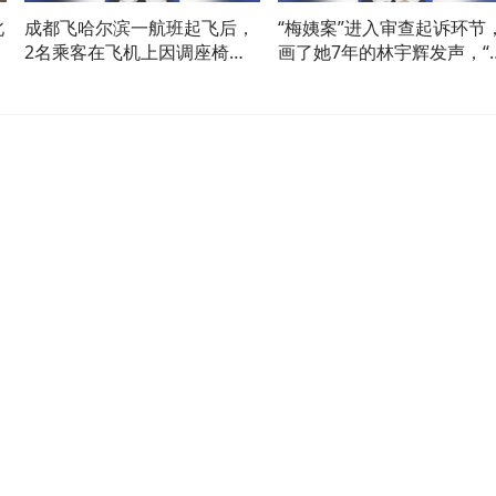
北
成都飞哈尔滨一航班起飞后，
“梅姨案”进入审查起诉环节
外
2名乘客在飞机上因调座椅起
画了她7年的林宇辉发声，“
冲突，涉事乘客已被带走
个面孔很让我厌恶”