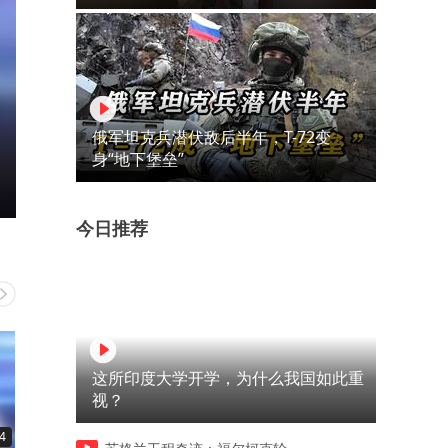
俄军坦克兵潜伏敌后半年，T-72变
身“地下堡垒”
今日推荐
这所印度大学开学，为什么我国如此重
视？
4
00:21
00:06