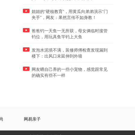
姐姐的“硬核教育”，用黄瓜向弟弟演示“门
夹手”，网友：果然言传不如身教！
爸爸钓一天鱼一无所获，母女俩临时接管
钓位，用玩具鱼竿钓上大鱼
发泡水泥填不满，装修师傅检查发现漏到
楼下：出风口未延伸到外墙
网友晒自己养的一些小宠物，感觉跟常见
的确实有些不一样
尚
网易亲子