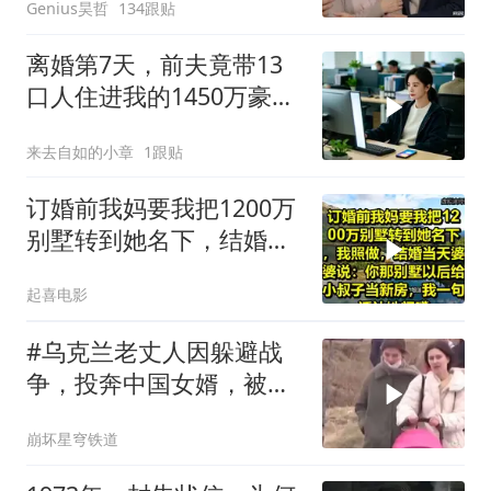
Genius昊哲
134跟贴
离婚第7天，前夫竟带13
口人住进我的1450万豪
宅，一开门全傻眼
来去自如的小章
1跟贴
订婚前我妈要我把1200万
别墅转到她名下，结婚当
天婆婆说：你那别墅给小
起喜电影
叔子当新房
#乌克兰老丈人因躲避战
争，投奔中国女婿，被眼
前城市繁荣震惊
崩坏星穹铁道