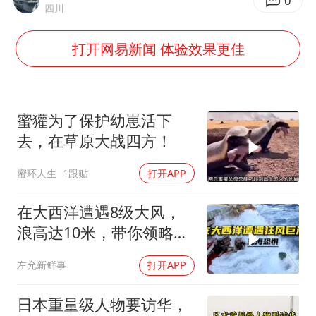
台风白海豚影响中国已成定局
0
四川
外交部发言人就广岛核爆81周年等答记者问
打开网易新闻 体验效果更佳
贵州轮胎子公司获美国退税8136万
吉林一“温度计大楼”读数爆表
多地要求领导干部带头休假
蜜獾为了保护幼崽活下
80后女柜员逆袭成4200亿银行副行长
去，在草原大战四方！
女子利用漏洞0元薅走3000多件家电
蜜环人生
1跟贴
打开APP
奋进开新局 实干挑大梁
在大西洋遭遇8级大风，
浪高达10米，带你领略最
真实的狂风巨浪！
左允新鲜事
打开APP
日本重量级人物要访华，