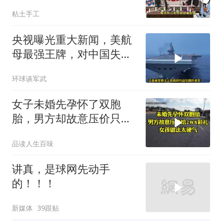
开发[震惊][震惊]
粘土手工
央视曝光重大新闻，美航
母最强王牌，对中国失
效，美军落伍10年？
环球谈军武
女子未婚先孕怀了双胞
胎，男方却故意压价只给
2万8彩礼
品读人生百味
讲真，是球网先动手
的！！！
新媒体
39跟贴