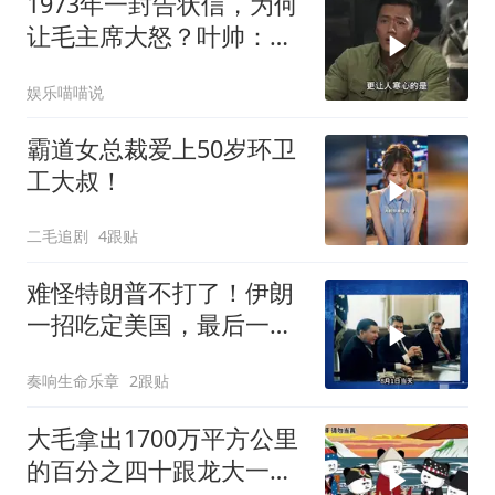
1973年一封告状信，为何
让毛主席大怒？叶帅：杀
一儆百！
娱乐喵喵说
霸道女总裁爱上50岁环卫
工大叔！
二毛追剧
4跟贴
难怪特朗普不打了！伊朗
一招吃定美国，最后一
刻，美司令亲自上书
奏响生命乐章
2跟贴
大毛拿出1700万平方公里
的百分之四十跟龙大一起