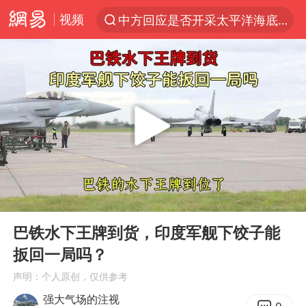
视频
中方回应是否开采太平洋海底稀土资源
以“新”破局 首发经济点亮城市消费活力
台风白海豚进入48小时警戒线
佛得角门将亮相智利俱乐部主场
看守所辅警收受10万获刑1年
宇树科技发行价格150.80元/股
CIA被曝已秘密设立古巴工作组
00:00
05:11
泰国一女公务员妆容引争议 本人回应
Play
Ent
full
U17国足1分钟轰2球
巴铁水下王牌到货，印度军舰下饺子能
扳回一局吗？
宇树科技王兴兴身家有望超200亿元
声明：个人原创，仅供参考
中国养老床位“三连降”
强大气场的注视