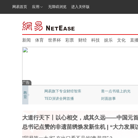
网易首页
应用
无障碍浏览
进入关怀版
新闻
体育
世界杯
彩票
财经
科技
娱乐
文化
直
广告
网易新闻：猫头鹰视频
北京大学：精品公开课
教
育
“清流”穿越迷雾
《态℃》网易科技频道
大道行天下丨以心相交，成其久远——中国元
总书记点赞的非遗苗绣焕发新生机
|
“大力发展