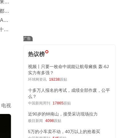
来人
都憋
A组
十一
热议榜
视频丨只要一枚命中就能让航母瘫痪 轰-6J
实力有多强？
环球网资讯
19238
跟贴
十多万人报名的考试，成绩全部作废，公平
么？
中国新闻周刊
17865
跟贴
电视
近90岁的钟南山，接受采访现场拉力
极目新闻
4098
跟贴
5万的小车卖不动，40万以上的抢着买