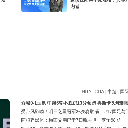
背后
建议压缩科学家规模，人多
内卷
NBA
CBA
中超
国
|
|
|
蓉城0-1玉昆 中超6轮不胜仍13分领跑 奥斯卡头球制
受台风影响！明日之星冠军杯决赛取消，U17国足与
纳并列冠军
阿根廷媒体：梅西父亲已于7日晚去世，享年68岁