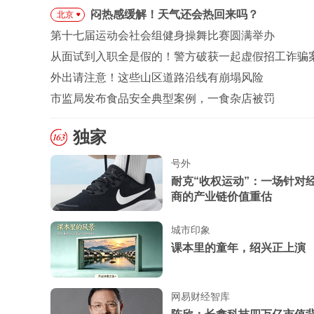
闷热感缓解！天气还会热回来吗？
北京
第十七届运动会社会组健身操舞比赛圆满举办
从面试到入职全是假的！警方破获一起虚假招工诈骗
外出请注意！这些山区道路沿线有崩塌风险
市监局发布食品安全典型案例，一食杂店被罚
独家
号外
耐克“收权运动”：一场针对
商的产业链价值重估
城市印象
课本里的童年，绍兴正上演
网易财经智库