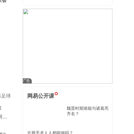
只会
网易公开课
际足球
胜
魏晋时期谁能与诸葛亮
齐名？
阿森
近视手术人人都能做吗？