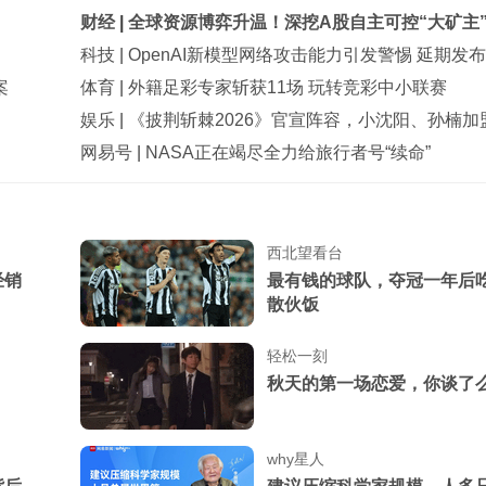
财经
|
全球资源博弈升温！深挖A股自主可控“大矿主
科技
|
OpenAI新模型网络攻击能力引发警惕 延期发布
案
体育
|
外籍足彩专家斩获11场 玩转竞彩中小联赛
娱乐
|
《披荆斩棘2026》官宣阵容，小沈阳、孙楠加
网易号
|
NASA正在竭尽全力给旅行者号“续命”
西北望看台
经销
最有钱的球队，夺冠一年后
散伙饭
轻松一刻
秋天的第一场恋爱，你谈了
why星人