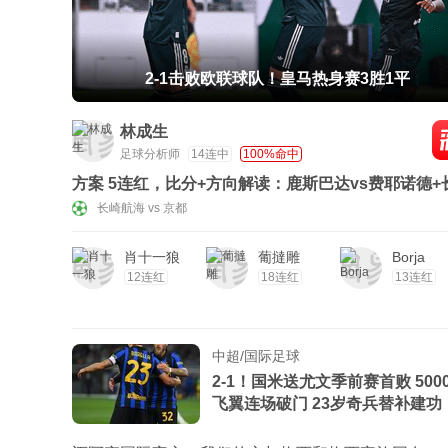
2-1击败欧联球队！皇马热身赛3胜1平
林成生
足球分析师
14连中
100%命中
方案 5连红，比分+方向解读：鹿斯巴达vs费耶诺德+
航海vs京都
长崎航海 vs 京都
肖十一狼
葡撻雕
Borja
12连红
18连红
13连红
中超/国际足球
2-1！国米送尤文季前赛首败 500
飞翼连场破门 23岁奇兵替补建功