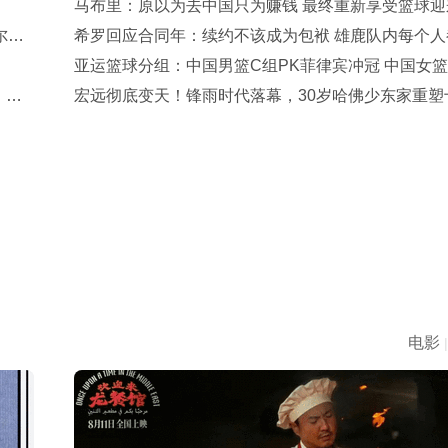
马布里：原以为去中国只为赚钱 最终重新享受篮球迎
尔赫
生救赎
希罗回应合同年：续约不该成为包袱 雄鹿队内每个人
着一口气
亚运篮球分组：中国男篮C组PK菲律宾冲冠 中国女篮
，赵
剑指卫冕
宏远彻底变天！锋雨时代落幕，30岁哈佛少东家重塑
冠王朝
电影
|