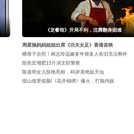
《龙餐馆》开局不利，沈腾翻身困难
周星驰妈妈姐姐出席《功夫女足》香港首映
晒母子合照！林志玲远嫁多年很多人依旧无法释怀
段奕宏增肥15斤演文职警察
陈道明女儿惊艳亮相，40岁美艳如天仙
假山假景假脸!《花开锦绣》爆火，打脸内娱