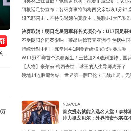
阿莫林上任首败！佩德罗双响，凯赛多凌空斩，切尔西
大胜AC米兰
阿根廷足协宣布：各级赛事将为梅西父亲默哀1分钟 
巴萨官方哀悼
姆巴耶闪击，芒特伤退姆伯莫救主，曼联1-1大巴黎2
戛然而止
决赛取消！明日之星冠军杯各奖项公布：U17国足获
赵松源夺MVP
不受阴阳合同案影响！莱昂纳德官宣亚洲行 包括中国
成都等地
持续针对中间！陈幸同4-1蒯曼晋级横滨冠军赛决赛
长崎
张本美和
WTT冠军赛首个决赛诞生！王艺迪2-4遭到逆转，国
包揽冠亚军
【人物】豪尔赫·梅西去世，球王的人生导师离开了
硬地14连胜遭终结！世界第一萨巴伦卡苦战出局，无
伦多站八强
NBA/CBA
0万
首次提名就能入选名人堂！森林
帅力挺戈贝尔：外界指责他实在