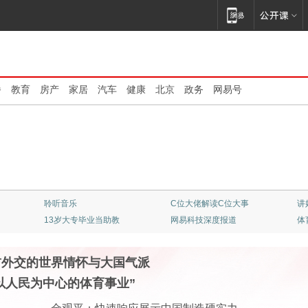
播
教育
房产
家居
汽车
健康
北京
政务
网易号
清华大学：大师云集
不止是看客
顶
专业竞彩一触即发
《我的爸爸是条龙》
红
首外交的世界情怀与大国气派
以人民为中心的体育事业”