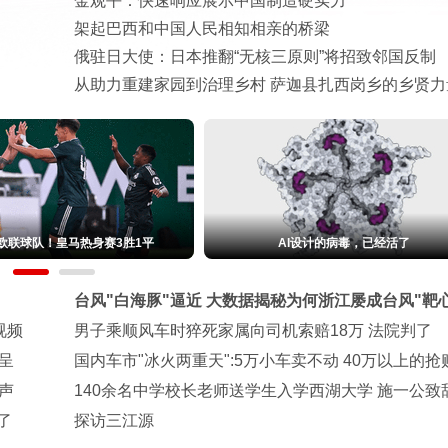
金观平：快速响应展示中国制造硬实力
架起巴西和中国人民相知相亲的桥梁
俄驻日大使：日本推翻“无核三原则”将招致邻国反制
从助力重建家园到治理乡村 萨迦县扎西岗乡的乡贤力
全新一代smart精灵1号限时权益价
金价强势反弹 有人火速变现18万元
14.99万起
台风"白海豚"逼近 大数据揭秘为何浙江屡成台风"靶心
视频
男子乘顺风车时猝死家属向司机索赔18万 法院判了
呈
国内车市"冰火两重天":5万小车卖不动 40万以上的抢
声
140余名中学校长老师送学生入学西湖大学 施一公致
了
探访三江源