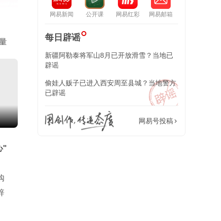
网易新闻
公开课
网易红彩
网易邮箱
每日辟谣
量
新疆阿勒泰将军山8月已开放滑雪？当地已
辟谣
偷娃人贩子已进入西安周至县城？当地警方
已辟谣
网易号投稿
"
购
辞