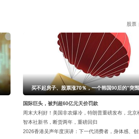
股票
|
买不起房子、股票涨70％，一个韩国90后的“突围
国际巨头，被判超60亿元天价罚款
周末大利好！美国非农爆冷，特朗普重磅发布，北京
再松绑
智本社新书，断货两年，重磅回归
2026香港吴声年度演讲：下一代消费者，身体感、创