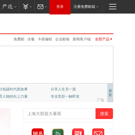
登录
注册免费邮箱
免费邮
伏羲
卡搭编程
企业邮箱
新闻客户端
全部产品
严选
网易红彩
网易亲时光
云课堂
LOFTER
邮箱大师
云音乐
公正邮
VIP邮箱
网易云游戏
新闻客户端
网易红彩
公开课
CC语音
大神社区
公开课
UU加速器
免费邮
VIP邮箱
企业邮箱
邮箱大师
UU远程
网易游戏
网易味央
MuMu模拟器Pro
严选
公正邮
云课堂
CC语音
LOFTER
UU加速器
UU远程
网易亲时光
伏羲
云音乐
大神社区
网易云游戏
千千壁纸
级学府：哈佛大学课程
置业推荐
最
新
彩，只做专业预测
网易非虚构写作平台
梦幻西游
大话2
梦幻西游手游
阴阳师
广告
倩女幽魂手游
大话西游3
新倩女幽魂
大唐无双
率士之滨
哈利波特.魔法觉醒
天下手游
明日之后
逆水寒
永劫无间
一梦江湖
第五人格