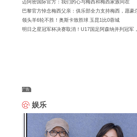
迈阿密国际官方：我们的心与梅西和梅西家族同在
巴黎官方悼念梅西父亲：俱乐部全力支持梅西，愿豪
安息
领头羊6轮不胜！奥斯卡致胜球 玉昆1比0蓉城
明日之星冠军杯决赛取消！U17国足阿森纳并列冠军
松源MVP
广告
娱乐