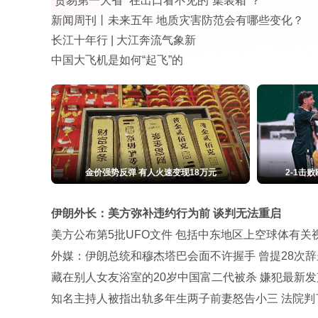
“贸易第一大省” 在出口看不见的“集装箱”？
新闻周刊丨未来五年 地质灾害防范会有哪些变化？
长江十年行 | 大江奔流气象新
中国大飞机是如何“起飞”的
杨幂居家风悠闲惬意 穿睡衣舒适感拉满
增配激光雷达 
伊朗外长：美方弥补违约行为前 谈判无法重启
美方公布第5批UFO文件 包括中东地区上空球体有关
外媒：伊朗总统和穆杰塔巴会面不许握手 曾提28次辞
藏在别人女友浴室的20岁中国富二代被杀 嫌犯最新发
知名主持人被指出轨多年生两子前妻怒告小三 法院判