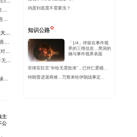
3-0
鸡蛋到底需不需要洗？
皇马
连胜
知识公路
4大奖
香港
「1/4」停留在事件视
界的三维信息，黑洞的
，对阵
熵与事件视界表面
乒无缘
菲律宾狂言“补给无需批准”，已对仁爱礁破
船进行了15次补给！
特朗普进退两难，万斯来给伊朗战事定
缘多
调，“美伊博弈处于中段”
狼主
不公