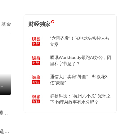
财经独家
基金
“六雷齐发”！光电龙头实控人被
立案
腾讯WorkBuddy领跑AI办公，阿
里和字节急了？
通信大厂卖房“补血”，却欲花3
亿“豪赌”
”
群核科技：“杭州六小龙” 光环之
下 物理AI故事有水分吗？
楼市
造