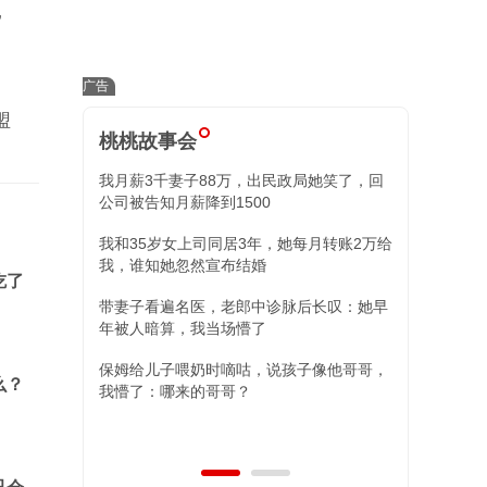
”
盟
桃桃故事会
我月薪3千妻子88万，出民政局她笑了，回
小舅子昏迷我
公司被告知月薪降到1500
住院我冷回三
我和35岁女上司同居3年，她每月转账2万给
替姐姐照顾外
我，谁知她忽然宣布结婚
现，两女儿的
吃了
带妻子看遍名医，老郎中诊脉后长叹：她早
年被人暗算，我当场懵了
保姆给儿子喂奶时嘀咕，说孩子像他哥哥，
么？
我懵了：哪来的哥哥？