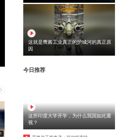
这就是鹰酱工业真正的护城河的真正原
因
今日推荐
这所印度大学开学，为什么我国如此重
视？
1
00:12
00:11