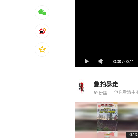
00:00
/
00:11
趣拍暴走
但你看清生
65粉丝
00:13