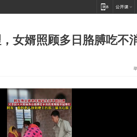
理，女婿照顾多日胳膊吃不