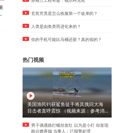
苏格兰工程奇迹：福尔柯克轮
果
马崽先是一愣然后喊妈妈，这
马圈的马儿被放出来，大哥
起
是谁家孩子，比我还小一圈啊
势趴在坡下，训练马儿的跳
玄奘究竟是怎么收服第一个徒弟的？
技能！
人类是由鱼类而进化来的？
你的手机可能比马桶还脏？真的假的？
热门视频
美国渔民钓获鲨鱼徒手将其拽回大海
目击者直呼震惊 （视频来源：参考消
息）
男子偶遇路灯螺丝发红 以为是小灯 却发现
能点燃香烟 当事人：已报警处理