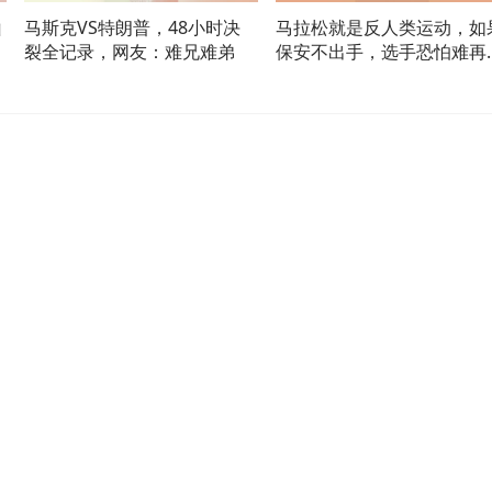
山
马斯克VS特朗普，48小时决
马拉松就是反人类运动，如
裂全记录，网友：难兄难弟
保安不出手，选手恐怕难再
来！