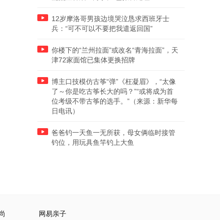
12岁摩洛哥男孩边境哭泣恳求西班牙士
兵：“可不可以不要把我遣返回国”
你楼下的“兰州拉面”或改名“青海拉面”，天
津72家面馆已集体更换招牌
博主口技模仿古筝“弹”《枉凝眉》，“太像
了～你是吃古筝长大的吗？”“或将成为首
位考级不带古筝的选手。”（来源：新华每
日电讯）
爸爸钓一天鱼一无所获，母女俩临时接管
钓位，用玩具鱼竿钓上大鱼
尚
网易亲子