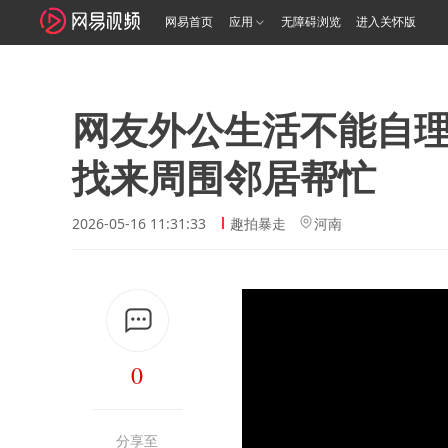
网易首页
应用
无障碍浏览
进入关怀版
网友外公生活不能自
找来周围邻居帮忙
2026-05-16 11:31:33
趣拍暴走
河南
0
分享至