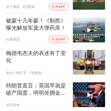
伙计看剧
325跟贴
打开APP
被蒙十几年蒙！《制胜》
曝光解放军庞大弹药库！
行者风范
打开APP
梅德韦杰夫的表述有了变
化
热点一网打尽
136跟贴
特朗普直言：英国早就是
破产国度，明明坐拥金
山，却偏偏无动于衷
书写传奇