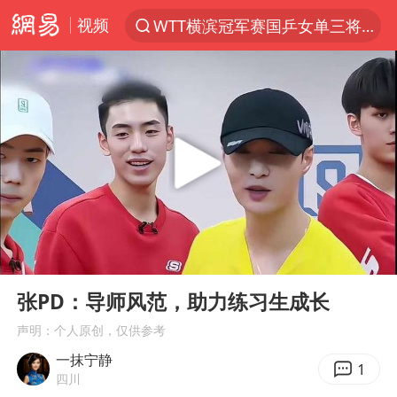
视频
WTT横滨冠军赛国乒女单三将晋级四强
光影经济撬动暑期消费新蓝海
陈思诚零点晒照为佟丽娅庆生
马克·艾伦退出斯诺克中国公开赛
微信又有新功能，你可以“撤回”你的撤回了！
新疆优化调整景区内自驾服务费
情侣在平潭拍日出时坠崖致一死一伤
00:00
00:34
央视新主播李秋莹孙亚鹏亮相
Play
Ent
full
梁家辉：到内地拍戏不是北上是回归
张PD：导师风范，助力练习生成长
杭州全市有序停课
声明：个人原创，仅供参考
一抹宁静
上四休三，但降薪1000元，你接受吗？
1
四川