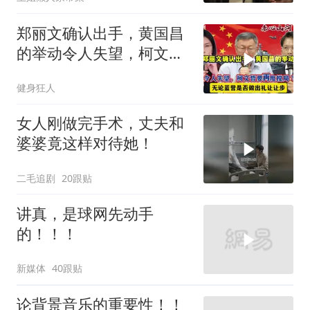
郑丽文确认出手，黄国昌
的举动令人失望，柯文哲
要再度搅局？
健身狂人
女人刚做完手术，丈夫和
婆婆竟这样对待她！
二毛追剧
20跟贴
讲真，是球网先动手
的！！！
新媒体
40跟贴
论背景音乐的重要性！！