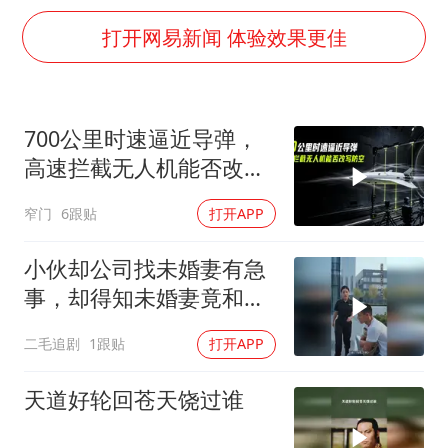
泰国初中生饮弹自尽前开了26枪
打开网易新闻 体验效果更佳
36岁男演员成景区NPC后人气爆棚
全民健身事业高质量发展
台当局重金为“台独”织“皇帝新衣”
700公里时速逼近导弹，
几元成本的AI广告导致千万市值蒸发
高速拦截无人机能否改写
老挝国会主席赛宋蓬逝世
防空
窄门
6跟贴
打开APP
茅台部分直营店飞天茅台提价
小伙却公司找未婚妻有急
乐享全民健身 共筑健康中国
事，却得知未婚妻竟和别
人订婚！
二毛追剧
1跟贴
打开APP
天道好轮回苍天饶过谁