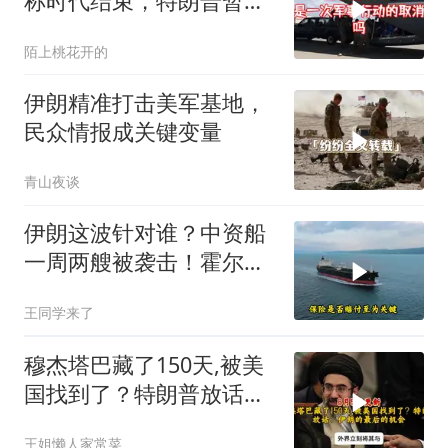
称时代结束，特朗普暂不
攻伊朗
陌上桃花开的
伊朗精准打击美军基地，
民众情报成关键变量
青山夜谈
伊朗这波针对谁？中资船
一周两艘被袭击！霍尔木
兹海峡的“安全走廊”神话
王同学来了
彻底破灭！
穆杰塔巴藏了150天,被美
国找到了？特朗普放话：
伊朗的最后的机会
王姐懒人家常菜