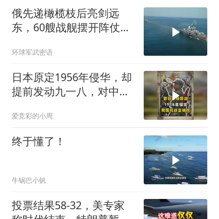
俄先递橄榄枝后亮剑远
东，60艘战舰摆开阵仗，
日本敢动北方四岛？
环球军武密语
日本原定1956年侵华，却
提前发动九一八，对中国
是福是祸？
爱竞彩的小周
终于懂了！
牛锅巴小钒
投票结果58-32，美专家