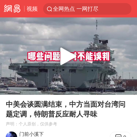
视频
全网热点 一网打尽
00:00
08:33
Play
Ent
full
中美会谈圆满结束，中方当面对台湾问
题定调，特朗普反应耐人寻味
声明：个人原创，仅供参考
门前小溪下