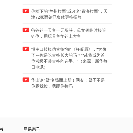
你楼下的“兰州拉面”或改名“青海拉面”，天
津72家面馆已集体更换招牌
爸爸钓一天鱼一无所获，母女俩临时接管
钓位，用玩具鱼竿钓上大鱼
博主口技模仿古筝“弹”《枉凝眉》，“太像
了～你是吃古筝长大的吗？”“或将成为首
位考级不带古筝的选手。”（来源：新华每
日电讯）
华山论“毽”名场面上新！网友：毽子不是
你踢我捡，我踢你捡吗
尚
网易亲子