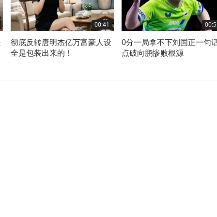
00:41
00:5
是
彻底反转唐明杰亿万富豪人设
0分一局拿不下刘国正一句
全是包装出来的！
点破向鹏惨败根源