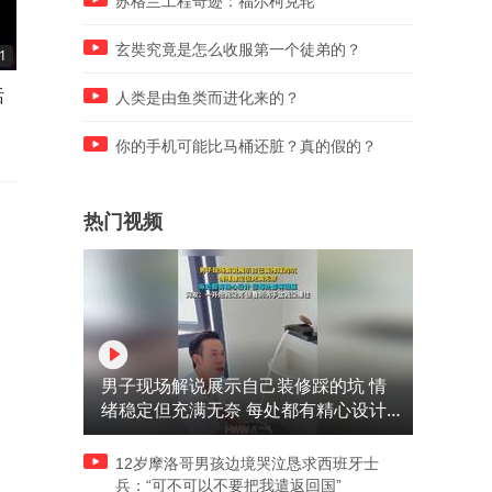
苏格兰工程奇迹：福尔柯克轮
玄奘究竟是怎么收服第一个徒弟的？
1
00:38
00:36
话
70：67险胜！赛后宫鲁鸣采访
皇帝的“搓脸揉耳”养生法
人类是由鱼类而进化来的？
道出真实原因
你的手机可能比马桶还脏？真的假的？
热门视频
男子现场解说展示自己装修踩的坑 情
绪稳定但充满无奈 每处都有精心设计
但每处都有瑕疵 网友：一开始我没笑
但看到洗手盆我没绷住
12岁摩洛哥男孩边境哭泣恳求西班牙士
兵：“可不可以不要把我遣返回国”