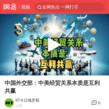
视频
全网热点 一网打尽
00:00
00:16
Play
Ent
full
中国外交部：中美经贸关系本质是互利
共赢
RT今日俄罗斯
0
上海