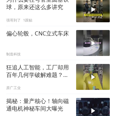
球，原来还这么多讲究
强哥到了
1跟贴
偏心轮毂，CNC立式车床
制造科技
狂追人工智能，工厂却用
百年几何学破解难题？无
源机械美学绝了
原广工业
揭秘：量产核心！轴向磁
通电机神秘车间大曝光