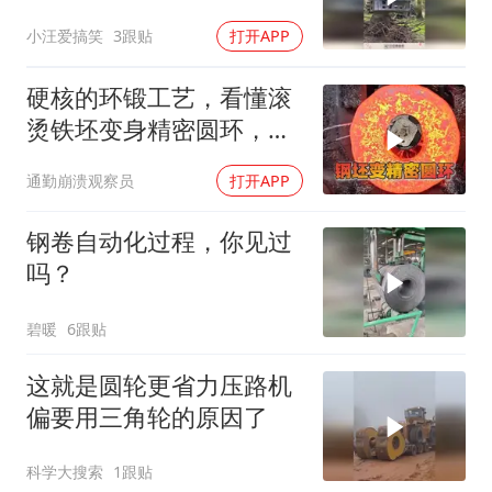
变生活！
小汪爱搞笑
3跟贴
打开APP
硬核的环锻工艺，看懂滚
烫铁坯变身精密圆环，成
型的过程十分解压
通勤崩溃观察员
打开APP
钢卷自动化过程，你见过
吗？
碧暖
6跟贴
这就是圆轮更省力压路机
偏要用三角轮的原因了
科学大搜索
1跟贴