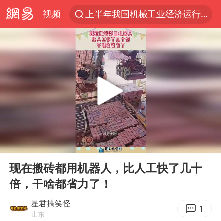
视频
上半年我国机械工业经济运行稳中有进
汪峰阻止14岁女儿买大牌
女子开一天一夜空调后二氧化碳中毒
王力宏演唱会黄牛带观众藏匿被查获
官方通报教师招聘笔试前13名被淘汰
泰国校园枪击案死亡人数升至7人
陕西省委书记赶赴柞水县杏坪镇
00:00
00:10
女孩摆摊卖菌子时收到北大通知书
Play
Ent
full
改名后的“青海拉面”店
现在搬砖都用机器人，比人工快了几十
倍，干啥都省力了！
广岛核爆81周年央视播《奥本海默》
四川宜宾市高县发生4.9级地震
星君搞笑怪
1
山东