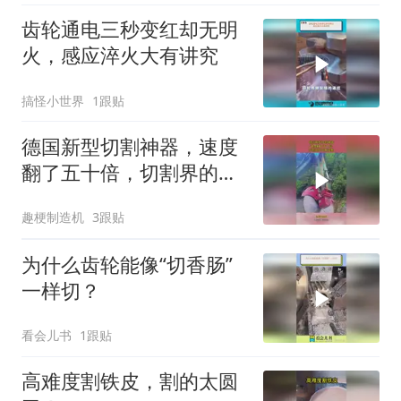
齿轮通电三秒变红却无明
火，感应淬火大有讲究
搞怪小世界
1跟贴
德国新型切割神器，速度
翻了五十倍，切割界的劳
斯莱斯！
趣梗制造机
3跟贴
为什么齿轮能像“切香肠”
一样切？
看会儿书
1跟贴
高难度割铁皮，割的太圆