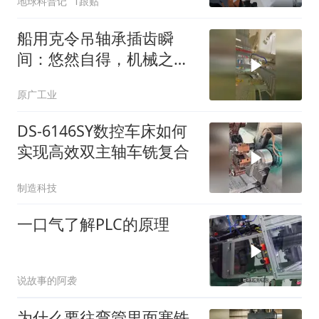
地球科普记
1跟贴
船用克令吊轴承插齿瞬
间：悠然自得，机械之美
惊艳眼球
原广工业
DS-6146SY数控车床如何
实现高效双主轴车铣复合
制造科技
一口气了解PLC的原理
说故事的阿袭
为什么要往弯管里面塞铁