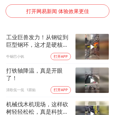
河南某医院2.33亿工程串标案细节披露
男子杀人后逃进深山21年活得像野人
打开网易新闻 体验效果更佳
立秋的仪式感
公司“上四休三”但要降薪1000元
工业巨兽发力！从钢锭到
A股收盘：三大指数均涨超1%
巨型钢环，这才是硬核锻
朱雨玲晋级WTT横滨冠军赛女单八强
造工艺
牛锅巴小钒
打开APP
如何把百年大党建设得更加坚强有力？
打铁轴降温，真是开眼
了！
清歌侃一侃
1跟贴
打开APP
机械伐木机现场，这样砍
树轻轻松松，真是科技改