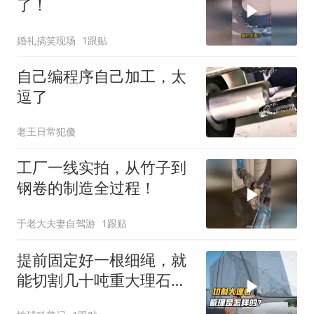
了！
婚礼搞笑现场
1跟贴
自己编程序自己加工，太
逗了
老王日常犯傻
工厂一线实拍，从竹子到
钢卷的制造全过程！
于老大夫妻自驾游
1跟贴
提前固定好一根细绳，就
能切割几十吨重大理石，
原理是什么？