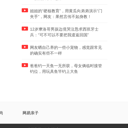
姐姐的“硬核教育”，用黄瓜向弟弟演示“门
夹手”，网友：果然言传不如身教！
12岁摩洛哥男孩边境哭泣恳求西班牙士
兵：“可不可以不要把我遣返回国”
网友晒自己养的一些小宠物，感觉跟常见
的确实有些不一样
爸爸钓一天鱼一无所获，母女俩临时接管
钓位，用玩具鱼竿钓上大鱼
尚
网易亲子