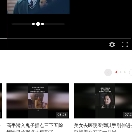
03:58
07:2
讲
高手潜入鬼子据点三下五除二
美女去医院看病以手刚伸进
炸毁鬼子据点太精彩了
就被美女打了一耳光