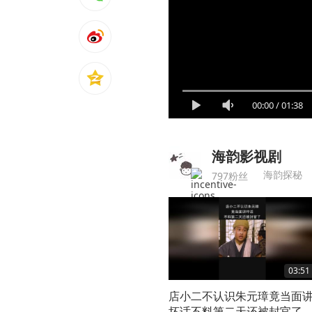
00:00
/
01:38
海韵影视剧
海韵探秘
797粉丝
03:51
店小二不认识朱元璋竟当面
坏话不料第二天还被封官了