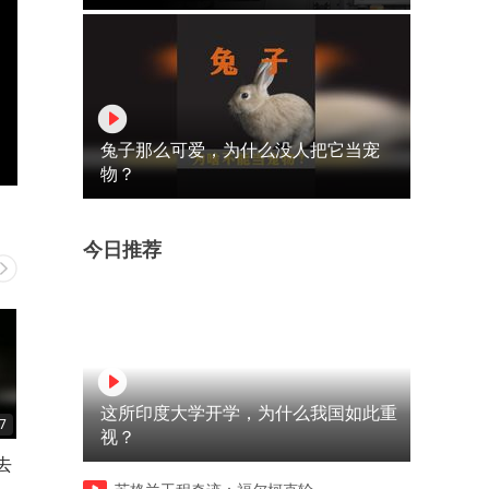
兔子那么可爱，为什么没人把它当宠
物？
今日推荐
这所印度大学开学，为什么我国如此重
7
05:31
01:36
视？
去
穷小子在新婚之夜放走新娘30
小姑娘千里寻父谁料遇到父
后新娘拿3个亿回来报恩
战友泪目了