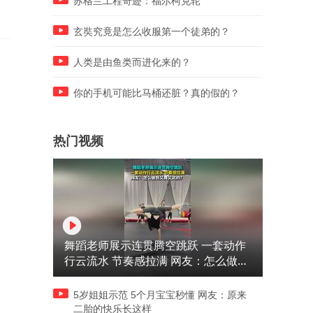
苏格兰工程奇迹：福尔柯克轮
玄奘究竟是怎么收服第一个徒弟的？
人类是由鱼类而进化来的？
你的手机可能比马桶还脏？真的假的？
热门视频
舞蹈老师展示连贯腾空跳跃 一套动作
行云流水 节奏感拉满 网友：怎么做到
又舞又武的？
5岁姐姐示范 5个月宝宝秒懂 网友：原来
二胎的快乐长这样