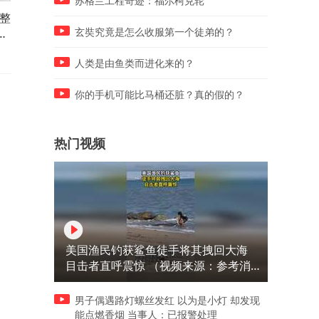
苏格兰工程奇迹：福尔柯克轮
整
月销4千多台 “老牌”合资燃油B
订单“火爆” 基于全新平台打
级车 日产天籁舒适与智能化在
全新宝马iX3抢先体验
玄奘究竟是怎么收服第一个徒弟的？
线
人类是由鱼类而进化来的？
你的手机可能比马桶还脏？真的假的？
热门视频
美国渔民钓获鲨鱼徒手将其拽回大海
目击者直呼震惊 （视频来源：参考消
息）
男子偶遇路灯螺丝发红 以为是小灯 却发现
能点燃香烟 当事人：已报警处理