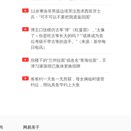
12岁摩洛哥男孩边境哭泣恳求西班牙士
兵：“可不可以不要把我遣返回国”
博主口技模仿古筝“弹”《枉凝眉》，“太像
了～你是吃古筝长大的吗？”“或将成为首
位考级不带古筝的选手。”（来源：新华每
日电讯）
你楼下的“兰州拉面”或改名“青海拉面”，天
津72家面馆已集体更换招牌
爸爸钓一天鱼一无所获，母女俩临时接管
钓位，用玩具鱼竿钓上大鱼
尚
网易亲子