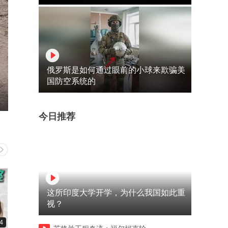
俄罗斯是如何通过眼前的小球来欺骗美
国防空系统的
今日推荐
这所印度大学开学，为什么我国如此重
视？
4
04:46
05:26