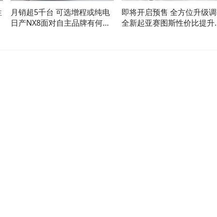
性
月销超5千台 可选增程或纯电
即将开启预售 全方位升级调
日产NX8面对自主品牌有何优
全新起亚赛图斯性价比提升
势？
了？