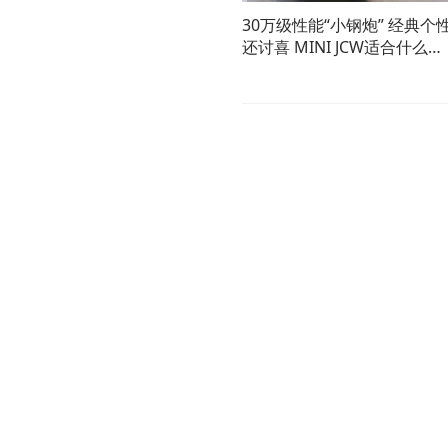
30万级性能“小钢炮” 经典个
还讨喜 MINI JCW适合什么人
群？