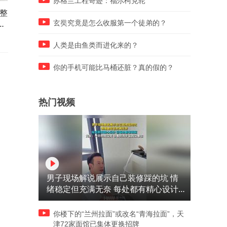
苏格兰工程奇迹：福尔柯克轮
整
月销4千多台 “老牌”合资燃油B
订单“火爆” 基于全新平台打
级车 日产天籁舒适与智能化在
全新宝马iX3抢先体验
玄奘究竟是怎么收服第一个徒弟的？
线
人类是由鱼类而进化来的？
你的手机可能比马桶还脏？真的假的？
热门视频
男子现场解说展示自己装修踩的坑 情
绪稳定但充满无奈 每处都有精心设计
但每处都有瑕疵 网友：一开始我没笑
但看到洗手盆我没绷住
你楼下的“兰州拉面”或改名“青海拉面”，天
津72家面馆已集体更换招牌