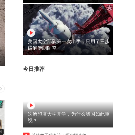
美国太空部队第一次出手，只用了三步
破解伊朗防空
今日推荐
这所印度大学开学，为什么我国如此重
视？
4
04:46
05:26