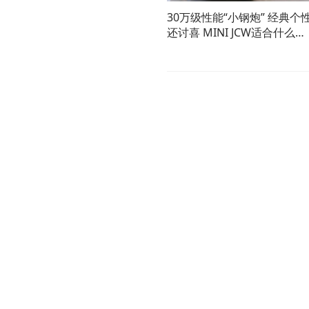
30万级性能“小钢炮” 经典个
还讨喜 MINI JCW适合什么人
群？