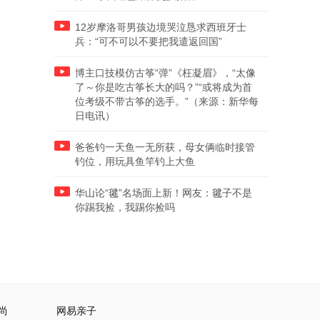
12岁摩洛哥男孩边境哭泣恳求西班牙士
兵：“可不可以不要把我遣返回国”
博主口技模仿古筝“弹”《枉凝眉》，“太像
了～你是吃古筝长大的吗？”“或将成为首
位考级不带古筝的选手。”（来源：新华每
日电讯）
爸爸钓一天鱼一无所获，母女俩临时接管
钓位，用玩具鱼竿钓上大鱼
华山论“毽”名场面上新！网友：毽子不是
你踢我捡，我踢你捡吗
尚
网易亲子