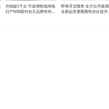
性
月销超5千台 可选增程或纯电
即将开启预售 全方位升级调
日产NX8面对自主品牌有何优
全新起亚赛图斯性价比提升
势？
了？