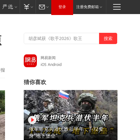
登录
注册免费邮箱
源
网易新闻
iOS
Android
举报
猜你喜欢
俄军坦克兵潜伏敌后半年，T-72变
身“地下堡垒”