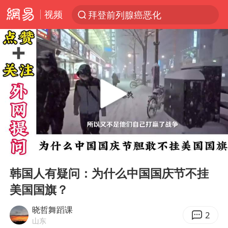
视频
拜登前列腺癌恶化
光影经济撬动暑期消费新蓝海
“白海豚”逼近 上海危险区域已转移3.03万人
“伊斯兰版北约”出现
“白海豚”最新位置公布
外国游客的“中国游三件套”火了
上海大部迎大暴雨
00:00
02:33
以军士兵把枪口对准中国记者
Play
Ent
full
白海豚在海上打了个结
韩国人有疑问：为什么中国国庆节不挂
美国国旗？
2026年7月份居民消费价格同比上涨0.5%
方桃子代言广告视频已下架
晓哲舞蹈课
2
山东