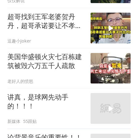
仅仅解说
超哥找到王军老婆贺丹
丹，超哥承诺要让不孝子
付出代价，死磕到底
逗趣小Joker
美国华盛顿火灾七百栋建
筑被毁六万五千人疏散
老好人的愤怒
讲真，是球网先动手
的！！！
新媒体
55跟贴
论背景音乐的重要性！！