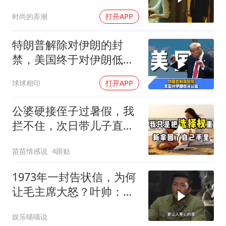
楼你买的？
时尚的弄潮
打开APP
特朗普解除对伊朗的封
禁，美国终于对伊朗低头
认输了吗？
球球相印
打开APP
公婆硬接侄子过暑假，我
拦不住，次日带儿子直飞
普吉岛，婆婆傻眼
苗苗情感说
4跟贴
1973年一封告状信，为何
让毛主席大怒？叶帅：杀
一儆百！
娱乐喵喵说