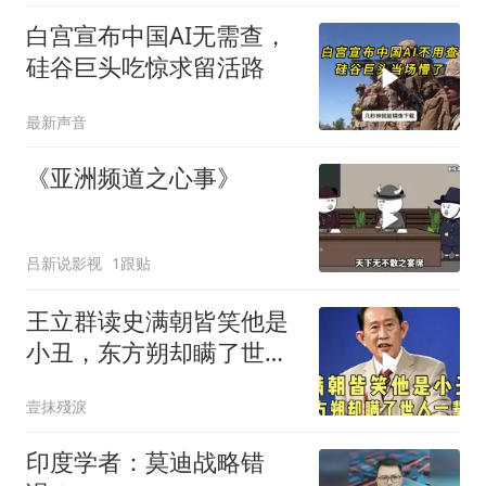
白宫宣布中国AI无需查，
硅谷巨头吃惊求留活路
最新声音
《亚洲频道之心事》
吕新说影视
1跟贴
王立群读史满朝皆笑他是
小丑，东方朔却瞒了世人
一辈子！
壹抹殘淚
印度学者：莫迪战略错