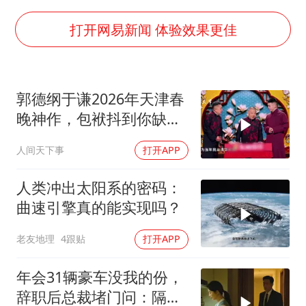
浙江海域将现5到8米巨浪到狂浪
辽宁省深化扫黑除恶专项斗争
打开网易新闻 体验效果更佳
谢霆锋演唱会隔空祝王菲生日快乐
河南警方公开征集黑恶犯罪线索
郭德纲于谦2026年天津春
WTT横滨冠军赛女单四强国乒占三席
晚神作，包袱抖到你缺氧
浙江省发出今年第2号指挥长令
笑到肚子疼！
人间天下事
打开APP
一周大涨超7% 金价为何突然上涨
乐享全民健身 共筑健康中国
人类冲出太阳系的密码：
曲速引擎真的能实现吗？
老友地理
4跟贴
打开APP
年会31辆豪车没我的份，
辞职后总裁堵门问：隔壁