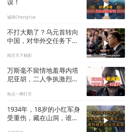
误！
诚阅ChengYue
不打大鹅了？乌元首转向
中国，对华外交任务下
达，中乌风向已变
阅尽天下精彩
万斯毫不留情地羞辱内塔
尼亚胡，二人争执激烈，
特朗普则毫无反应
热点一网打尽
1934年，18岁的小红军身
受重伤，藏在山洞，谁料
被民团头目发现