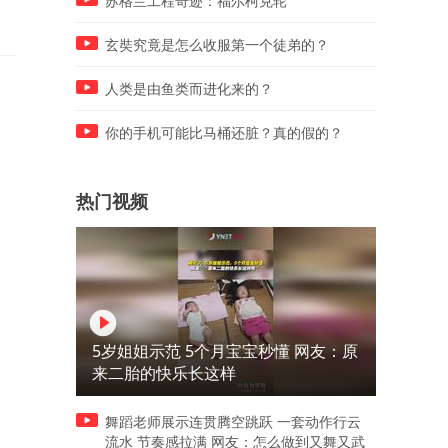
苏格兰工程奇迹：福尔柯克轮
玄奘究竟是怎么收服第一个徒弟的？
人类是由鱼类而进化来的？
你的手机可能比马桶还脏？真的假的？
热门视频
5岁姐姐示范 5个月宝宝秒懂 网友：原
来二胎的快乐长这样
舞蹈老师展示连贯腾空跳跃 一套动作行云
流水 节奏感拉满 网友：怎么做到又舞又武