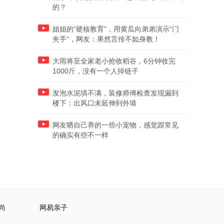
的？
姐姐的“硬核教育”，用黄瓜向弟弟演示“门
夹手”，网友：果然言传不如身教！
大雨将至全家老小抢收稻谷，6分钟收完
1000斤，没有一个人掉链子
发泡水泥填不满，装修师傅检查发现漏到
楼下：出风口未延伸到外墙
网友晒自己养的一些小宠物，感觉跟常见
的确实有些不一样
尚
网易亲子