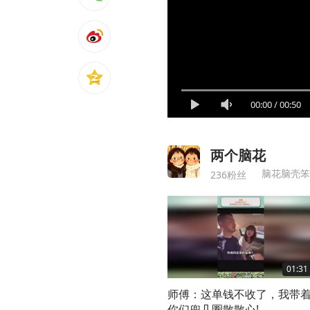
00:00
/
00:50
两个脑花
脑花脑壳笨
236粉丝
01:31
师傅：这单钱不收了，我带
你们兜几圈散散心!