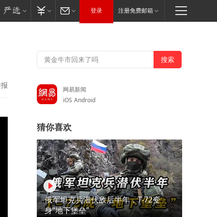
登录
注册免费邮箱
举报
网易新闻
iOS
Android
猜你喜欢
俄军坦克兵潜伏敌后半年，T-72变
身“地下堡垒”