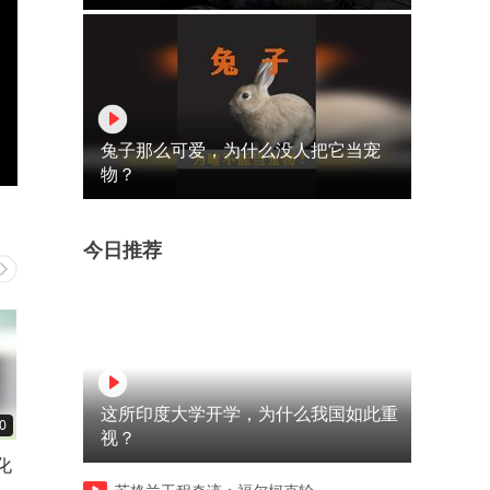
兔子那么可爱，为什么没人把它当宠
物？
今日推荐
这所印度大学开学，为什么我国如此重
0
02:49
05:00
视？
化
这舅舅绝对是体面人，怪不得
李宝库直播晒出杨斌的所作
他有钱能用上三折叠
为，原来还有更大的瓜……