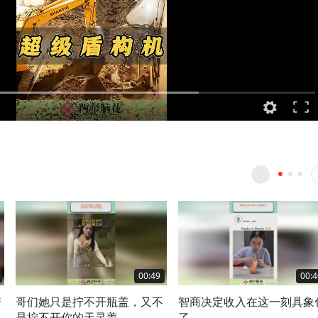
00:49
00:4
着
哥们她只是拧不开瓶盖，又不
智商决定收入在这一刻具象
是拧不开你的天灵盖
了