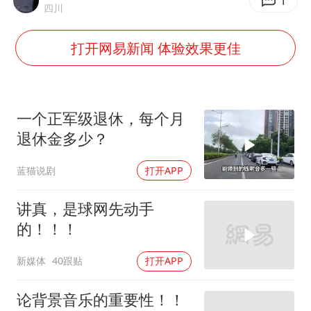
商场现钱学森巨幅海报 负责人回应
1
四川
杭州全市有序停课
打开网易新闻 体验效果更佳
“不怕六爷挂得多 就怕六爷挂一颗”
全民健身事业高质量发展
WTT瑞典大满贯女单签表出炉
一个正军级退休，每个月
36岁男演员成景区NPC后人气爆棚
退休金多少？
上四休三，但降薪1000元，你接受吗？
蓝猫说剧
打开APP
乐享全民健身 共筑健康中国
讲真，是球网先动手
的！！！
新媒体
40跟贴
打开APP
论背景音乐的重要性！！