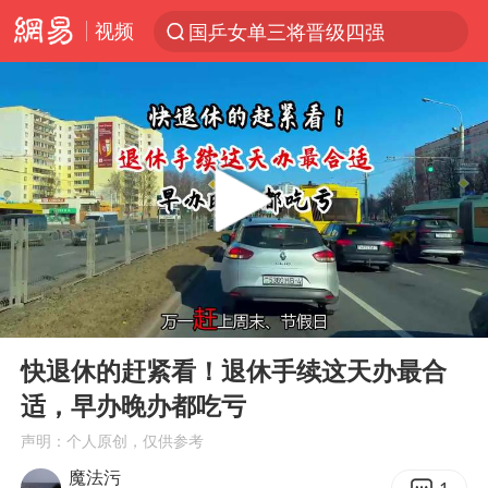
视频
国乒女单三将晋级四强
光影经济撬动暑期消费新蓝海
新疆优化调整景区内自驾服务费
微信又有新功能，你可以“撤回”你的撤回了！
浙江上海等地有大雨或暴雨
梁家辉：到内地拍戏不是北上是回归
情侣平潭拍日出坠崖1死1伤
00:00
04:46
西湖突现狂风暴雨 游客瞬间被浇透
Play
Ent
full
白海豚将正面袭击贯穿浙江
快退休的赶紧看！退休手续这天办最合
适，早办晚办都吃亏
《欢迎来龙餐馆》口碑
声明：个人原创，仅供参考
几元成本的AI广告导致千万市值蒸发
魔法污