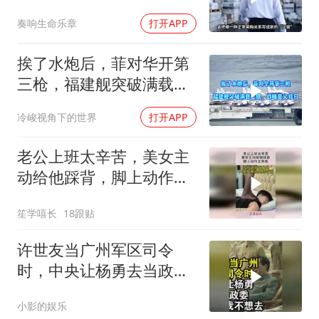
应链做成一件大事
奏响生命乐章
打开APP
挨了水炮后，菲对华开第
三枪，福建舰突破满载上
限，战略意义非凡
冷峻视角下的世界
打开APP
老公上班太辛苦，美女主
动给他踩背，脚上动作太
熟练！
笙学嘻长
18跟贴
许世友当广州军区司令
时，中央让杨勇去当政
委，杨勇说：我不想去
小影的娱乐