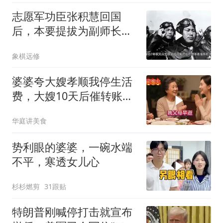
志愿军功臣张积慧回国
后，本要提拔为副师长，
为何刘亚楼会反对？
象棋远修
婆婆夸大嫂孝顺我停生活
费，大嫂10天后催转账，
一句话全家愣住
华庭讲美食
势利眼的婆婆，一碗水端
不平，寒透女儿心
杉杉燃剪
31跟贴
特朗普刚喊停打击就宣布