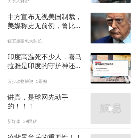
关系大解密
中方宣布无视美国制裁，
美媒称史无前例，鲁比
奥：或追加二次制裁
寝室显眼包大队长
印度高温死不少人，喜马
拉雅是印度的守护神还是
救星
蓝少动物解说
5跟贴
讲真，是球网先动手
的！！！
新媒体
39跟贴
论背景音乐的重要性！！