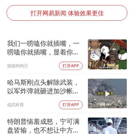
沙特否认与胡塞武装举行会谈
如何把百年大党建设得更加坚强有力
打开网易新闻 体验效果更佳
香港殿堂级填词人黎彼得因病离世 终年76岁
乘客脱鞋散发异味 司机提醒反被怼
我们一唠嗑你就插嘴，一
日本籍女网红在韩直播时自杀身亡
唠嗑你就插嘴，显着你
恩比德变瘦引热议
了？
猫猫狗狗汪
打开APP
总书记关心百姓身边这些民生大事
哈马斯刚点头解除武装，
以军炸弹就砸进加沙帐篷
和居民楼
战武科普
打开APP
特朗普恼羞成怒，宁可满
盘皆输，也不想让中方供