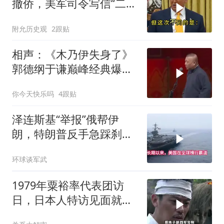
撤侨，美军司令写信“二选
一”，伊朗这回还会上当
附允历史观
2跟贴
吗？
相声：《木乃伊失身了》
郭德纲于谦巅峰经典爆笑
相声太搞笑太逗了
你今天快乐吗
4跟贴
泽连斯基“举报”俄帮伊
朗，特朗普反手急踩刹
车，美国霸权底气尽失
环球谈军武
1979年粟裕率代表团访
日，日本人特访见面就喊
首长好