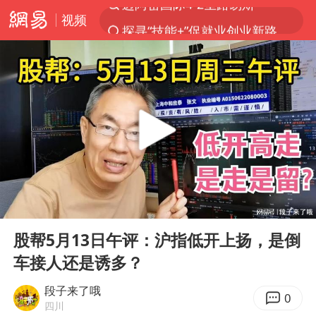
视频
探寻“技能+”促就业创业新路
店主遭女子“鬼手”换钞
顾客结账把钱扔地上 服务员霸气扔回
美国退回1000亿美元关税
38岁山东财大教授刘海明逝世
李亚鹏向地铁吐血女孩捐99999元
台风白海豚或在华东沿海登陆
00:00
05:19
“银行午休1.5小时”留个窗口行不行
Play
Ent
full
FIFA官方支持因凡蒂诺
股帮5月13日午评：沪指低开上扬，是倒
车接人还是诱多？
41岁女子为鼓励女儿考上985研究生
弹药库存告急 美军补货难
段子来了哦
0
四川